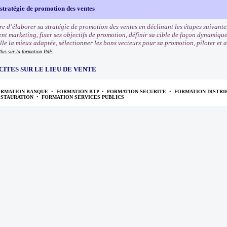
stratégie de promotion des ventes
e d’élaborer sa stratégie de promotion des ventes en déclinant les étapes suivantes
nt marketing, fixer ses objectifs de promotion, définir sa cible de façon dynamiqu
e la mieux adaptée, sélectionner les bons vecteurs pour sa promotion, piloter et an
lus sur la formation
PdF.
CITES SUR LE LIEU DE VENTE
ORMATION BANQUE
•
FORMATION BTP
•
FORMATION SECURITE
•
FORMATION DISTRI
ESTAURATION
•
FORMATION SERVICES PUBLICS