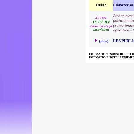
DI065
Élaborer sa 
Etre en mesur
2 jours
positionneme
1150 € HT
promotionnell
Dates de stage
Inscription
opérations.
P
LES PUBLI
(
plus
)
FORMATION INDUSTRIE
•
F
FORMATION HOTELLERIE-R