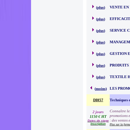
VENTE EN
(
plus
)
EFFICACI
(
plus
)
SERVICE 
(
plus
)
MANAGEME
(
plus
)
GESTION 
(
plus
)
PRODUITS
(
plus
)
TEXTILE 
(
plus
)
LES PROM
(
moins
)
DI057
Techniques 
Connaître le
2 jours
promotions e
1150 € HT
: des ventes 
Dates de stage
Inscription
Plus sur la form