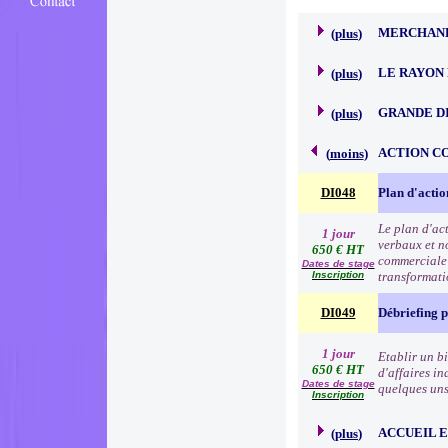
MERCHAND
(
plus
)
LE RAYON 
(
plus
)
GRANDE D
(
plus
)
ACTION C
(
moins
)
DI048
Plan d'acti
Le plan d'ac
1 jour
verbaux et no
650 € HT
commerciale e
Dates de stage
Inscription
transformat
DI049
Débriefing 
1 jour
Etablir un b
650 € HT
d'affaires in
Dates de stage
quelques uns 
Inscription
ACCUEIL 
(
plus
)