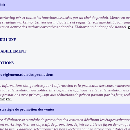
uit
marketing mix et toutes les fonctions assumées par un chef de produit. Mettre en oe
la stratégie marketing. Utiliser des indicateurs et segmenter son marché. Savoir ana
ttre en oeuvre des actions correctives adaptées. Elaborer un budget prévisionnel.
P
 DU LUXE
HABILLEMENT
OTIONS
et réglementation des promotions
s informations obligatoires pour l’information et la protection des consommateurs
t la réglementation des soldes. Etre capable d’appliquer cette réglementation aux
et prestations avec primes jusqu’aux réductions de prix en passant par les jeux, tec
ation
PdF.
stratégie de promotion des ventes
e d’élaborer sa stratégie de promotion des ventes en déclinant les étapes suivantes
nt marketing, fixer ses objectifs de promotion, définir sa cible de façon dynamiqu
e la mieux adaptée, sélectionner les bons vecteurs pour sa promotion, piloter et an