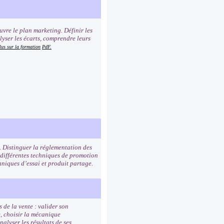
uvre le plan marketing. Définir les
lyser les écarts, comprendre leurs
lus sur la formation
PdF.
. Distinguer la réglementation des
 différentes techniques de promotion
hniques d’essai et produit partage.
 de la vente : valider son
e, choisir la mécanique
alyser les résultats de ses