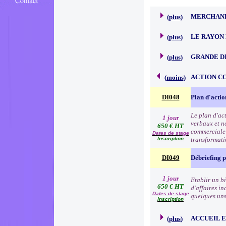
MERCHAND
(
plus
)
LE RAYON 
(
plus
)
GRANDE D
(
plus
)
ACTION C
(
moins
)
DI048
Plan d'acti
Le plan d'ac
1 jour
verbaux et no
650 € HT
commerciale e
Dates de stage
Inscription
transformat
DI049
Débriefing 
1 jour
Etablir un b
650 € HT
d'affaires in
Dates de stage
quelques uns 
Inscription
ACCUEIL 
(
plus
)