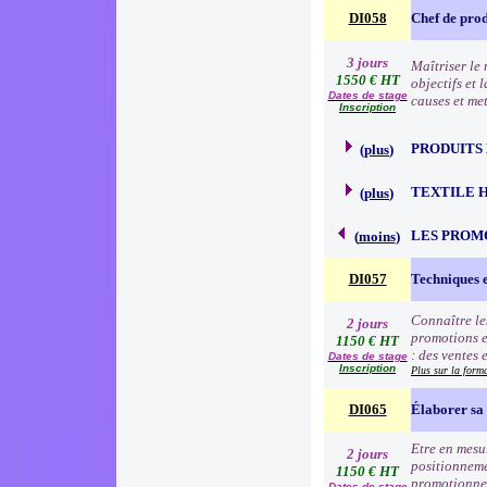
DI058
Chef de prod
3 jours
Maîtriser le 
1550 € HT
objectifs et 
Dates de stage
causes et me
Inscription
PRODUITS
(
plus
)
TEXTILE 
(
plus
)
LES PROM
(
moins
)
DI057
Techniques 
Connaître le
2 jours
promotions e
1150 € HT
: des ventes 
Dates de stage
Inscription
Plus sur la form
DI065
Élaborer sa 
Etre en mesur
2 jours
positionneme
1150 € HT
promotionnell
Dates de stage