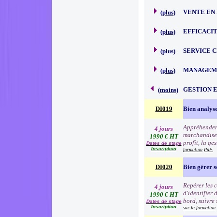
VENTE EN
(
plus
)
EFFICACI
(
plus
)
SERVICE 
(
plus
)
MANAGEME
(
plus
)
GESTION 
(
moins
)
DI019
Bien analyse
Appréhender 
4 jours
marchandise à
1990 € HT
profit, la ge
Dates de stage
Inscription
formation
PdF.
DI020
Bien gérer 
Repérer les c
4 jours
d'identifier 
1990 € HT
bord, suivre 
Dates de stage
Inscription
sur la formation