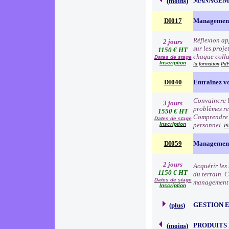
MANAGEME
(
moins
)
DI017
Management
Réflexion app
2 jours
sur les proj
1150 € HT
chaque colla
Dates de stage
Inscription
la formation
PdF
DI040
Entraînez vo
Convaincre l
3 jours
problèmes re
1550 € HT
Comprendre l
Dates de stage
Inscription
personnel.
Pl
DI059
Management 
2 jours
Acquérir les
1150 € HT
du terrain. 
Dates de stage
management à
Inscription
GESTION 
(
plus
)
PRODUITS
(
moins
)