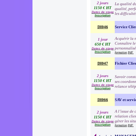
2 jours
La qualité d
1150 € HT
qualité, per
Dates de stage
les difficult
Inscription
DI046
Service Clie
Acquérir la n
1 jour
Connaître le
650 € HT
personnalisé
Dates de stage
Inscription
formation
PdF.
DI047
Fichier Clie
2 jours
Savoir consti
1150 € HT
ses coordonn
Dates de stage
relance télé
Inscription
DI066
SAV et servic
A l’issue de
2 jours
relation clie
1150 € HT
gérer les sit
Dates de stage
Inscription
formation
PdF.