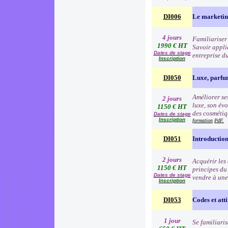
DI006
Le marketin
4 jours
Familiariser 
1990 € HT
Savoir appli
Dates de stage
entreprise d
Inscription
DI050
Luxe, parfu
Améliorer ses
2 jours
luxe, son évo
1150 € HT
des cosmétiqu
Dates de stage
Inscription
formation
PdF.
DI051
Introduction
2 jours
Acquérir les
1150 € HT
principes du
Dates de stage
vendre à une
Inscription
DI053
Codes et atti
1 jour
Se familiari