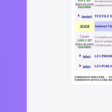
650 € HT
les motivatio
Dates de stage
communication
Inscription
TEXTILE 
(
moins
)
AC058
Acheteur Che
5 jours
Connaître le
2490 € HT
Savoir prépa
Dates de stage
collaboratio
Inscription
LES PROM
(
plus
)
LES PUBLI
(
plus
)
FORMATION INDUSTRIE
•
F
FORMATION HOTELLERIE-R