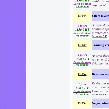
1150 € HT
établir le co
Dates de stage
capable d'ar
Inscription
DI044
Client myst
Analyse des 
2 jours
boutique afin
1150 € HT
différentes p
Dates de stage
Inscription
formation
PdF.
DI045
Training ve
4 jours
Analyse des d
1990 € HT
(ou cliente) 
Dates de stage
d'étudier le
Inscription
DI052
Révision ve
Réviser ses t
1 jour
client, maîtr
650 € HT
L'animation 
Dates de stage
Inscription
formation
PdF.
DI054
Négociation