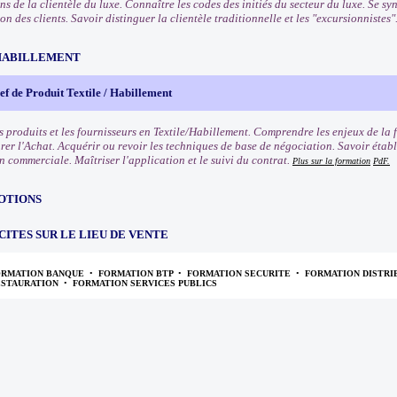
ns de la clientèle du luxe. Connaître les codes des initiés du secteur du luxe. Se 
 des clients. Savoir distinguer la clientèle traditionnelle et les "excursionnistes"
HABILLEMENT
f de Produit Textile / Habillement
s produits et les fournisseurs en Textile/Habillement. Comprendre les enjeux de la 
rer l'Achat. Acquérir ou revoir les techniques de base de négociation. Savoir établ
n commerciale. Maîtriser l'application et le suivi du contrat.
Plus sur la formation
PdF.
OTIONS
CITES SUR LE LIEU DE VENTE
ORMATION BANQUE
•
FORMATION BTP
•
FORMATION SECURITE
•
FORMATION DISTRI
ESTAURATION
•
FORMATION SERVICES PUBLICS