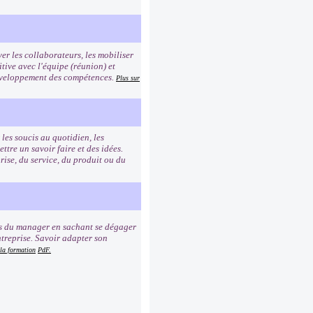
er les collaborateurs, les mobiliser
tive avec l'équipe (réunion) et
 développement des compétences.
Plus sur
les soucis au quotidien, les
re un savoir faire et des idées.
rise, du service, du produit ou du
ns du manager en sachant se dégager
ntreprise. Savoir adapter son
 la formation
PdF.