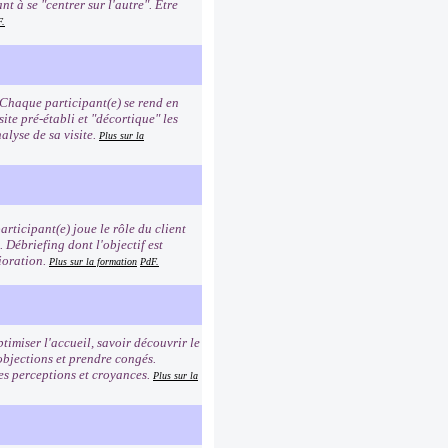
t à se "centrer sur l'autre". Etre
F.
 Chaque participant(e) se rend en
site pré-établi et "décortique" les
alyse de sa visite.
Plus sur la
rticipant(e) joue le rôle du client
n. Débriefing dont l'objectif est
ioration.
Plus sur la formation
PdF.
timiser l'accueil, savoir découvrir le
 objections et prendre congés.
es perceptions et croyances.
Plus sur la