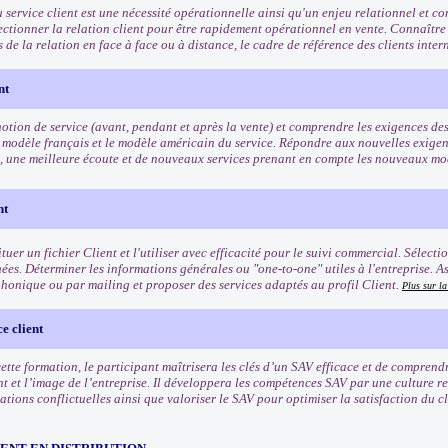
u service client est une nécessité opérationnelle ainsi qu'un enjeu relationnel et 
fectionner la relation client pour être rapidement opérationnel en vente. Connaître
és de la relation en face à face ou à distance, le cadre de référence des clients inte
nt
otion de service (avant, pendant et après la vente) et comprendre les exigences des 
 modèle français et le modèle américain du service. Répondre aux nouvelles exigenc
, une meilleure écoute et de nouveaux services prenant en compte les nouveaux 
nt
tuer un fichier Client et l'utiliser avec efficacité pour le suivi commercial. Sélect
ées. Déterminer les informations générales ou "one-to-one" utiles à l'entreprise. A
phonique ou par mailing et proposer des services adaptés au profil Client.
Plus sur l
e client
 cette formation, le participant maîtrisera les clés d’un SAV efficace et de compren
nt et l’image de l’entreprise. Il développera les compétences SAV par une culture r
uations conflictuelles ainsi que valoriser le SAV pour optimiser la satisfaction du cli