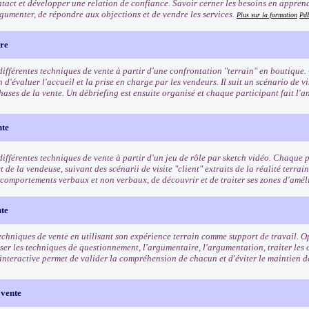
ntact et développer une relation de confiance. Savoir cerner les besoins en apprenan
gumenter, de répondre aux objections et de vendre les services.
Plus sur la formation
Pd
ère
différentes techniques de vente à partir d'une confrontation "terrain" en boutique.
 d'évaluer l'accueil et la prise en charge par les vendeurs. Il suit un scénario de vi
hases de la vente. Un débriefing est ensuite organisé et chaque participant fait l'an
nte
ifférentes techniques de vente à partir d'un jeu de rôle par sketch vidéo. Chaque pa
et de la vendeuse, suivant des scénarii de visite "client" extraits de la réalité terrai
s comportements verbaux et non verbaux, de découvrir et de traiter ses zones d'amél
nte
echniques de vente en utilisant son expérience terrain comme support de travail. Op
iser les techniques de questionnement, l'argumentaire, l'argumentation, traiter les
interactive permet de valider la compréhension de chacun et d'éviter le maintien d
 vente