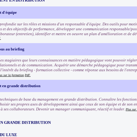
NT EN DISTRIBUTION
 d'équipe
rofondie sur les rôles et missions d'un responsable d'équipe. Des outils pour motiv
ets et des objectifs de performance, développer une communication responsable/posi
borateur (entretien), identifier et mettre en oeuvre un plan d'amélioration et de
.
us au briefing
es stagiaires que leurs connaissances en matière pédagogique vont pouvoir régler 
lationnels et de communication. Acquérir une démarche pédagogique pour transmett
'intérêt du briefing - formation collective - comme réponse aux besoins de l'entrep
us sur la formation
PdF.
en grande distribution
 techniques de base du management en grande distribution. Connaître les fonctio
Choisir ses propres axes de développement ainsi que ceux de son équipe et de son e
 ses collaborateurs. Devenir un manager communiquant, réactif et leader.
Plus sur
EN GRANDE DISTRIBUTION
 DU LUXE