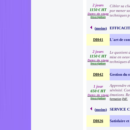
2 jours
Cibler sa cli
1150 € HT
por mener so
Dates de stage
techniques p
Inscription
EFFICACI
(
moins
)
DI041
L'art de c
2 jours
Le quotient d
1150 € HT
mise en oeuv
Dates de stage
techniques d
Inscription
DI042
Gestion du s
Apprendre et 
1 jour
sérénité. Con
650 € HT
émotions. Res
Dates de stage
Inscription
formation
PdF.
SERVICE 
(
moins
)
DI026
Satisfaire et