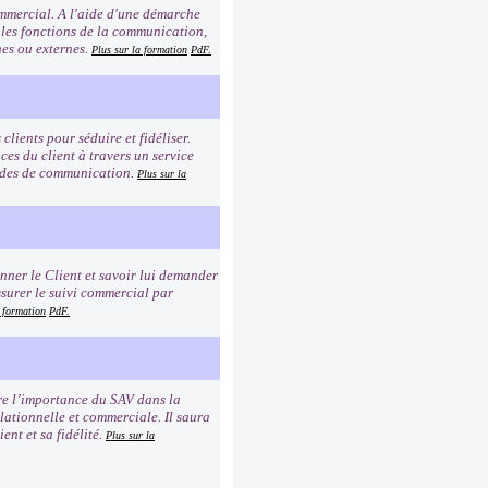
commercial. A l'aide d'une démarche
 les fonctions de la communication,
rnes ou externes.
Plus sur la formation
PdF.
clients pour séduire et fidéliser.
es du client à travers un service
modes de communication.
Plus sur la
ionner le Client et savoir lui demander
ssurer le suivi commercial par
a formation
PdF.
dre l’importance du SAV dans la
elationnelle et commerciale. Il saura
ent et sa fidélité.
Plus sur la