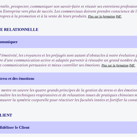
entèle, prospecter, communiquer son savoir-faire et réussir ses entretiens professio
n Entreprise vers plus de succès. Les commerciaux doivent prendre conscience de l'
ropres à la promotion et à la vente de leurs produits.
Plus sur la formation
PdF.
TE RELATIONNELLE
ommuniquer
'émotivité, les croyances et les préjugés sont autant d'obstacles à notre évolution 
re d'une communication active et adaptée parvenir à résoudre un grand nombre de
e communication persuasive et mieux contrôler ses émotions.
Plus sur la formation
PdF.
tress et des émotions
mettre en oeuvre les quatre grands principes de la gestion du stress et des émotion
naître les techniques respiratoires et de relaxation issues de pratiques chinoises 
taurer la symétrie corporelle pour réactiver les facultés innées et fortifier la cons
CLIENT
 fidéliser le Client