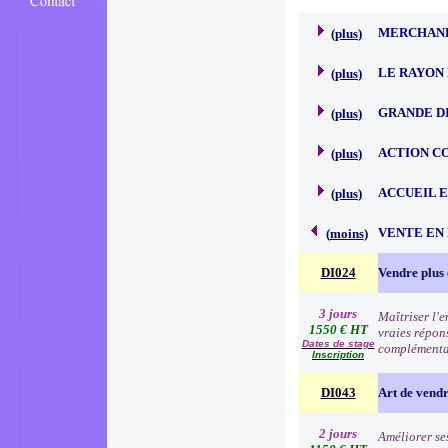
MERCHAND
(
plus
)
LE RAYON 
(
plus
)
GRANDE D
(
plus
)
ACTION C
(
plus
)
ACCUEIL 
(
plus
)
VENTE EN
(
moins
)
DI024
Vendre plus 
3 jours
Maîtriser l'
1550 € HT
vraies répon
Dates de stage
complémentai
Inscription
DI043
Art de vend
2 jours
Améliorer se