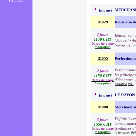
MERCHAND
(
moins
)
DI029
Réussir sa d
2 jours
Réussir son c
1150 € HT
"Accueil - Am
Dates de stage
Savoir dynam
Inscription
DI055
Perfectionn
Perfectionne
2 jours
les principe
1150 € HT
d'échanges. 
Dates de stage
Inscription
formation
PdF.
LE RAYON 
(
moins
)
DI008
Merchandisi
Définir les 
3 jours
consommateur
1550 € HT
tendances d’i
Dates de stage
Inscription
la formation
PdF