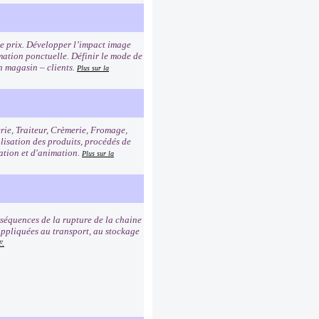
age prix. Développer l’impact image
imation ponctuelle. Définir le mode de
n magasin – clients.
Plus sur la
erie, Traiteur, Crèmerie, Fromage,
alisation des produits, procédés de
tation et d'animation.
Plus sur la
nséquences de la rupture de la chaine
e appliquées au transport, au stockage
F.