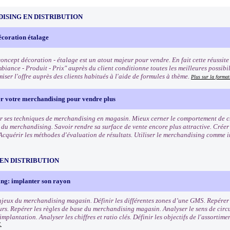
ISING EN DISTRIBUTION
écoration étalage
oncept décoration - étalage est un atout majeur pour vendre. En fait cette réussite q
biance - Produit - Prix" auprès du client conditionne toutes les meilleures possibi
iser l'offre auprès des clients habitués à l'aide de formules à thème.
Plus sur la format
er votre merchandising pour vendre plus
r ses techniques de merchandising en magasin. Mieux cerner le comportement de cha
s du merchandising. Savoir rendre sa surface de vente encore plus attractive. Crée
Acquérir les méthodes d'évaluation de résultats. Utiliser le merchandising comme 
EN DISTRIBUTION
ng: implanter son rayon
enjeux du merchandising magasin. Définir les différentes zones d’une GMS. Repérer l
s. Repérer les règles de base du merchandising magasin. Analyser le sens de circu
mplantation. Analyser les chiffres et ratio clés. Définir les objectifs de l'assortim
.