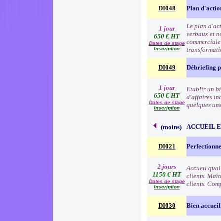
DI048
Plan d'acti
Le plan d'ac
1 jour
verbaux et no
650 € HT
commerciale e
Dates de stage
Inscription
transformat
DI049
Débriefing 
1 jour
Etablir un b
650 € HT
d'affaires in
Dates de stage
quelques uns 
Inscription
ACCUEIL 
(
moins
)
DI021
Perfectionne
2 jours
Accueil qual
1150 € HT
clients. Maît
Dates de stage
clients. Comp
Inscription
DI030
Bien accueil