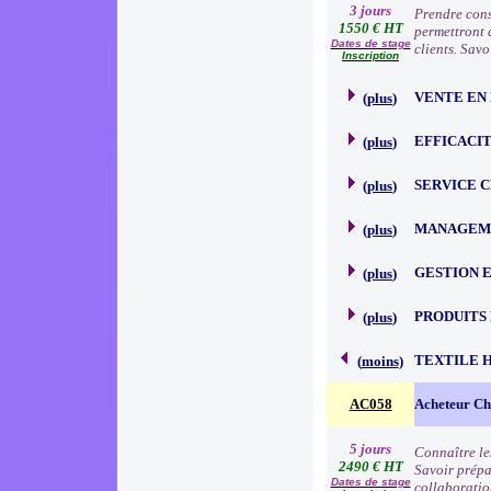
3 jours
Prendre consc
1550 € HT
permettront d
Dates de stage
clients. Sav
Inscription
VENTE EN
(
plus
)
EFFICACI
(
plus
)
SERVICE 
(
plus
)
MANAGEME
(
plus
)
GESTION 
(
plus
)
PRODUITS
(
plus
)
TEXTILE 
(
moins
)
AC058
Acheteur Che
5 jours
Connaître le
2490 € HT
Savoir prépa
Dates de stage
collaboratio