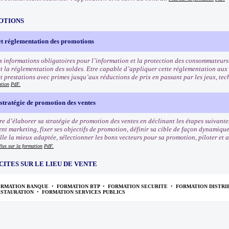
OTIONS
et réglementation des promotions
s informations obligatoires pour l’information et la protection des consommateurs
t la réglementation des soldes. Etre capable d’appliquer cette réglementation aux
et prestations avec primes jusqu’aux réductions de prix en passant par les jeux, tec
ation
PdF.
stratégie de promotion des ventes
e d’élaborer sa stratégie de promotion des ventes en déclinant les étapes suivantes
nt marketing, fixer ses objectifs de promotion, définir sa cible de façon dynamiqu
e la mieux adaptée, sélectionner les bons vecteurs pour sa promotion, piloter et an
lus sur la formation
PdF.
CITES SUR LE LIEU DE VENTE
ORMATION BANQUE
•
FORMATION BTP
•
FORMATION SECURITE
•
FORMATION DISTRI
ESTAURATION
•
FORMATION SERVICES PUBLICS