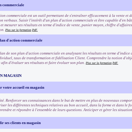
on commerciale
tion commerciale est un outil permettant de s'entraîner efficacement à la vente et 
n verbaux. Saisir l'intérêt d'un plan d'action commerciale et être capable d'en bât
t mesurer ses résultats en terme d'indice de vente, panier moyen, chiffre d'affaires
ion.
Plus sur la formation
PdF.
plan d'action commerciale
ilan de son plan d'action commerciale en analysant les résultats en terme d'indice 
dividuel, taux de transformation et fidélisation Client. Comprendre la notion d'obje
afin d'évaluer ses résultats et faire évoluer son plan.
Plus sur la formation
PdF.
EN MAGASIN
r votre accueil en magasin
ité. Renforcer ses connaissances dans le but de mettre en plus de nouveaux comport
riser les différentes techniques relatives au bon accueil, dans la forme et dans le f
rendre et répondre à l'ensemble de leurs questions. Anticiper et gérer les situation
lir ses clients en magasin