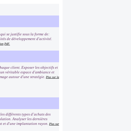
ui se justifie sous la forme de:
lités de développement d'activité.
ion
PdF.
que client. Exposer les objectifs et
r un véritable espace d'ambiance et
image autour d'une stratégie.
Plus sur la
es différents types d’achats des
lation. Analyser les dernières
ent et d'une implantation rayon.
Plus sur