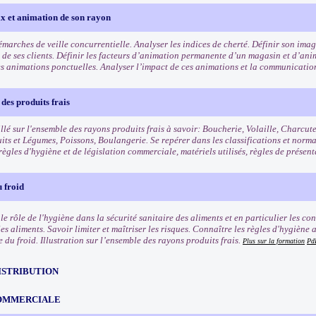
ix et animation de son rayon
démarches de veille concurrentielle. Analyser les indices de cherté. Définir son im
is de ses clients. Définir les facteurs d’animation permanente d’un magasin et d’an
es animations ponctuelles. Analyser l’impact de ces animations et la communicatio
des produits frais
llé sur l'ensemble des rayons produits frais à savoir: Boucherie, Volaille, Charcut
uits et Légumes, Poissons, Boulangerie. Se repérer dans les classifications et norm
règles d'hygiène et de législation commerciale, matériels utilisés, règles de présen
 froid
e rôle de l'hygiène dans la sécurité sanitaire des aliments et en particulier les co
les aliments. Savoir limiter et maîtriser les risques. Connaître les règles d'hygièn
e du froid. Illustration sur l’ensemble des rayons produits frais.
Plus sur la formation
Pd
ISTRIBUTION
OMMERCIALE