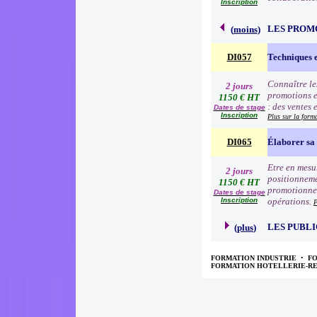
Inscription
LES PROM
(
moins
)
DI057
Techniques 
Connaître le
2 jours
promotions e
1150 € HT
: des ventes 
Dates de stage
Inscription
Plus sur la form
DI065
Élaborer sa 
Etre en mesur
2 jours
positionneme
1150 € HT
promotionnell
Dates de stage
Inscription
opérations.
P
LES PUBLI
(
plus
)
FORMATION INDUSTRIE
•
F
FORMATION HOTELLERIE-R