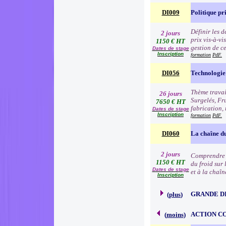
DI009
Politique pr
Définir les 
2 jours
prix vis-à-v
1150 € HT
gestion de c
Dates de stage
Inscription
formation
PdF.
DI056
Technologie 
Thème travai
26 jours
Surgelés, Fr
7650 € HT
fabrication, 
Dates de stage
Inscription
formation
PdF.
DI060
La chaîne du
2 jours
Comprendre l
1150 € HT
du froid sur 
Dates de stage
et à la chaîn
Inscription
GRANDE D
(
plus
)
ACTION C
(
moins
)