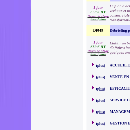
Le plan d'ac
1 jour
verbaux et no
650 € HT
commerciale e
Dates de stage
Inscription
transformat
DI049
Débriefing 
1 jour
Etablir un b
650 € HT
d'affaires in
Dates de stage
quelques uns 
Inscription
ACCUEIL 
(
plus
)
VENTE EN
(
plus
)
EFFICACI
(
plus
)
SERVICE 
(
plus
)
MANAGEME
(
plus
)
GESTION 
(
plus
)