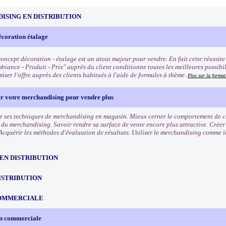
ISING EN DISTRIBUTION
écoration étalage
oncept décoration - étalage est un atout majeur pour vendre. En fait cette réussite q
biance - Produit - Prix" auprès du client conditionne toutes les meilleures possibi
iser l'offre auprès des clients habitués à l'aide de formules à thème.
Plus sur la format
er votre merchandising pour vendre plus
r ses techniques de merchandising en magasin. Mieux cerner le comportement de cha
s du merchandising. Savoir rendre sa surface de vente encore plus attractive. Crée
Acquérir les méthodes d'évaluation de résultats. Utiliser le merchandising comme 
EN DISTRIBUTION
ISTRIBUTION
OMMERCIALE
on commerciale