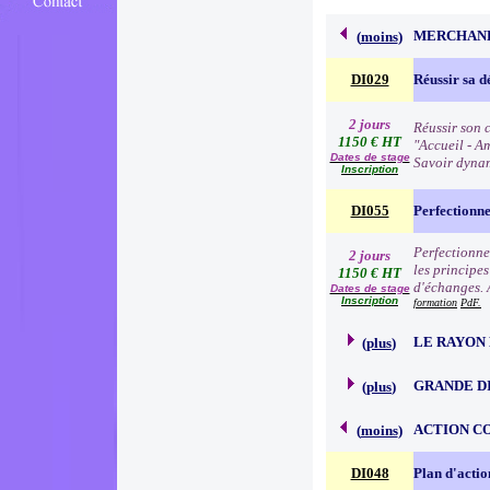
MERCHAND
(
moins
)
DI029
Réussir sa d
2 jours
Réussir son c
1150 € HT
"Accueil - Am
Dates de stage
Savoir dynam
Inscription
DI055
Perfectionn
Perfectionne
2 jours
les principe
1150 € HT
d'échanges. 
Dates de stage
Inscription
formation
PdF.
LE RAYON 
(
plus
)
GRANDE D
(
plus
)
ACTION C
(
moins
)
DI048
Plan d'acti