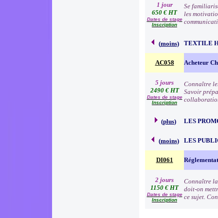
1 jour
Se familiari
650 € HT
les motivatio
Dates de stage
communication
Inscription
TEXTILE 
(
moins
)
AC058
Acheteur Che
5 jours
Connaître le
2490 € HT
Savoir prépa
Dates de stage
collaboratio
Inscription
LES PROM
(
plus
)
LES PUBLI
(
moins
)
DI061
Réglementat
2 jours
Connaître la
1150 € HT
doit-on mettr
Dates de stage
ce sujet. Con
Inscription