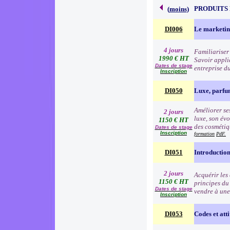
PRODUITS
(
moins
)
DI006
Le marketin
4 jours
Familiariser 
1990 € HT
Savoir appli
Dates de stage
entreprise d
Inscription
DI050
Luxe, parfu
Améliorer ses
2 jours
luxe, son évo
1150 € HT
des cosmétiqu
Dates de stage
Inscription
formation
PdF.
DI051
Introduction
2 jours
Acquérir les
1150 € HT
principes du
Dates de stage
vendre à une
Inscription
DI053
Codes et atti