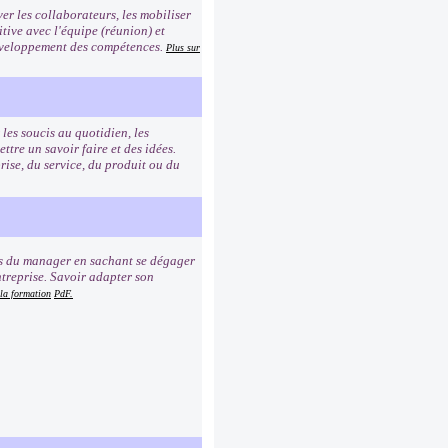
er les collaborateurs, les mobiliser
tive avec l'équipe (réunion) et
 développement des compétences.
Plus sur
les soucis au quotidien, les
re un savoir faire et des idées.
rise, du service, du produit ou du
ns du manager en sachant se dégager
ntreprise. Savoir adapter son
 la formation
PdF.