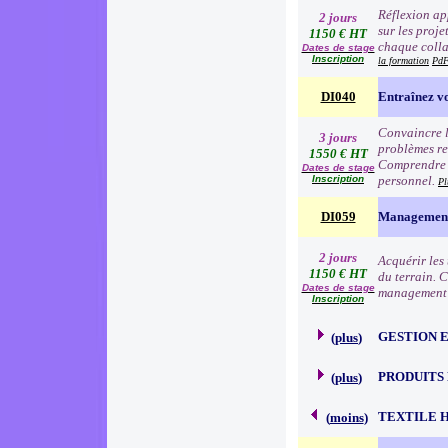
Réflexion app
2 jours
sur les proj
1150 € HT
chaque colla
Dates de stage
Inscription
la formation
PdF
DI040
Entraînez vo
Convaincre l
3 jours
problèmes re
1550 € HT
Comprendre l
Dates de stage
Inscription
personnel.
Pl
DI059
Management 
2 jours
Acquérir les
1150 € HT
du terrain. 
Dates de stage
management à
Inscription
GESTION 
(
plus
)
PRODUITS
(
plus
)
TEXTILE 
(
moins
)