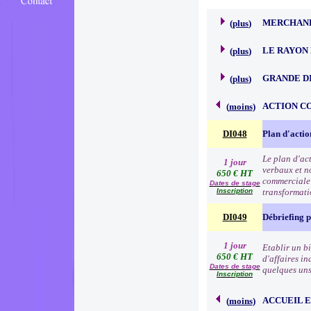
MERCHAND
(
plus
)
LE RAYON 
(
plus
)
GRANDE D
(
plus
)
ACTION C
(
moins
)
DI048
Plan d'acti
Le plan d'ac
1 jour
verbaux et no
650 € HT
commerciale e
Dates de stage
Inscription
transformat
DI049
Débriefing 
1 jour
Etablir un b
650 € HT
d'affaires in
Dates de stage
quelques uns 
Inscription
ACCUEIL 
(
moins
)