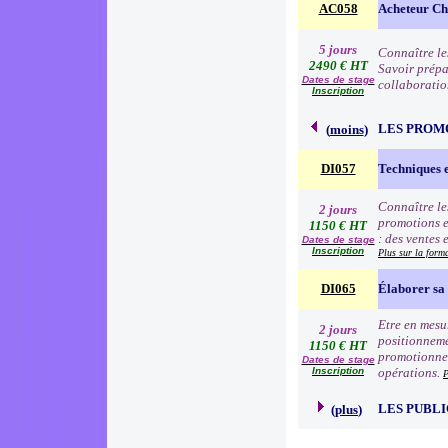
AC058
Acheteur Che
5 jours
Connaître le
2490 € HT
Savoir prépa
Dates de stage
collaboratio
Inscription
LES PROM
(
moins
)
DI057
Techniques 
Connaître le
2 jours
promotions e
1150 € HT
: des ventes 
Dates de stage
Inscription
Plus sur la form
DI065
Élaborer sa 
Etre en mesur
2 jours
positionneme
1150 € HT
promotionnell
Dates de stage
Inscription
opérations.
P
LES PUBLI
(
plus
)