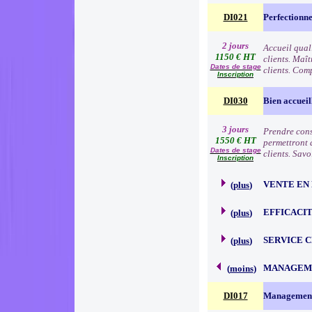
DI021
Perfectionne
2 jours
Accueil qual
1150 € HT
clients. Maît
Dates de stage
clients. Comp
Inscription
DI030
Bien accueil
3 jours
Prendre consc
1550 € HT
permettront d
Dates de stage
clients. Sav
Inscription
VENTE EN
(
plus
)
EFFICACI
(
plus
)
SERVICE 
(
plus
)
MANAGEME
(
moins
)
DI017
Management