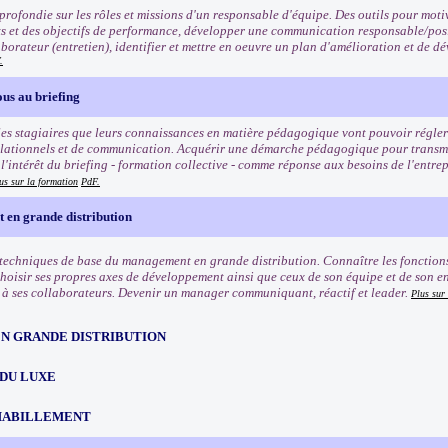
rofondie sur les rôles et missions d'un responsable d'équipe. Des outils pour motiv
ets et des objectifs de performance, développer une communication responsable/posi
borateur (entretien), identifier et mettre en oeuvre un plan d'amélioration et de
.
us au briefing
es stagiaires que leurs connaissances en matière pédagogique vont pouvoir régler 
lationnels et de communication. Acquérir une démarche pédagogique pour transmett
'intérêt du briefing - formation collective - comme réponse aux besoins de l'entrep
us sur la formation
PdF.
en grande distribution
 techniques de base du management en grande distribution. Connaître les fonctio
Choisir ses propres axes de développement ainsi que ceux de son équipe et de son e
 ses collaborateurs. Devenir un manager communiquant, réactif et leader.
Plus sur
EN GRANDE DISTRIBUTION
 DU LUXE
HABILLEMENT