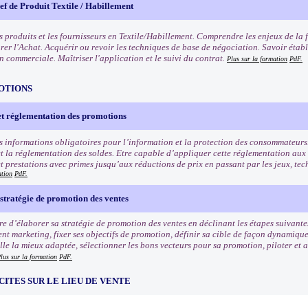
f de Produit Textile / Habillement
s produits et les fournisseurs en Textile/Habillement. Comprendre les enjeux de la 
rer l'Achat. Acquérir ou revoir les techniques de base de négociation. Savoir établ
n commerciale. Maîtriser l'application et le suivi du contrat.
Plus sur la formation
PdF.
OTIONS
et réglementation des promotions
s informations obligatoires pour l’information et la protection des consommateurs
t la réglementation des soldes. Etre capable d’appliquer cette réglementation aux
et prestations avec primes jusqu’aux réductions de prix en passant par les jeux, tec
ation
PdF.
stratégie de promotion des ventes
e d’élaborer sa stratégie de promotion des ventes en déclinant les étapes suivantes
nt marketing, fixer ses objectifs de promotion, définir sa cible de façon dynamiqu
e la mieux adaptée, sélectionner les bons vecteurs pour sa promotion, piloter et an
lus sur la formation
PdF.
CITES SUR LE LIEU DE VENTE