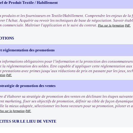
f de Produit Textile / Habillement
s produits et les fournisseurs en Textile/Habillement. Comprendre les enjeux de la 
rer l'Achat. Acquérir ou revoir les techniques de base de négociation. Savoir établ
n commerciale. Maîtriser l'application et le suivi du contrat.
Plus sur la formation
PdF.
OTIONS
et réglementation des promotions
s informations obligatoires pour l’information et la protection des consommateurs
t la réglementation des soldes. Etre capable d’appliquer cette réglementation aux
et prestations avec primes jusqu’aux réductions de prix en passant par les jeux, tec
ation
PdF.
stratégie de promotion des ventes
e d’élaborer sa stratégie de promotion des ventes en déclinant les étapes suivantes
nt marketing, fixer ses objectifs de promotion, définir sa cible de façon dynamiqu
e la mieux adaptée, sélectionner les bons vecteurs pour sa promotion, piloter et an
lus sur la formation
PdF.
CITES SUR LE LIEU DE VENTE