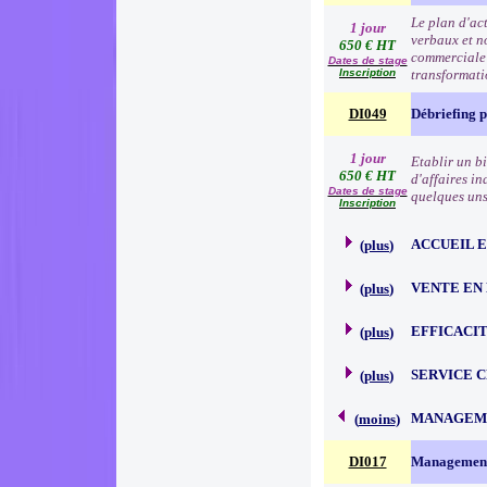
Le plan d'ac
1 jour
verbaux et no
650 € HT
commerciale e
Dates de stage
Inscription
transformat
DI049
Débriefing 
1 jour
Etablir un b
650 € HT
d'affaires in
Dates de stage
quelques uns 
Inscription
ACCUEIL 
(
plus
)
VENTE EN
(
plus
)
EFFICACI
(
plus
)
SERVICE 
(
plus
)
MANAGEME
(
moins
)
DI017
Management