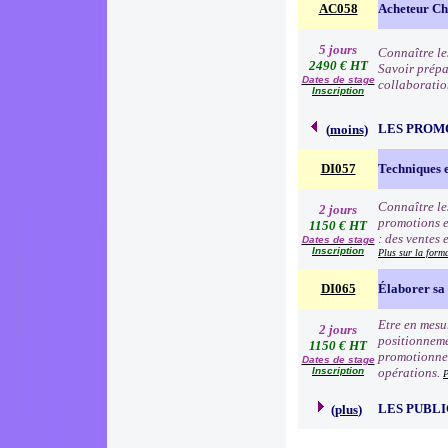
AC058
Acheteur Che
5 jours
Connaître le
2490 € HT
Savoir prépa
Dates de stage
collaboratio
Inscription
LES PROM
(
moins
)
DI057
Techniques 
Connaître le
2 jours
promotions e
1150 € HT
: des ventes 
Dates de stage
Inscription
Plus sur la form
DI065
Élaborer sa 
Etre en mesur
2 jours
positionneme
1150 € HT
promotionnell
Dates de stage
Inscription
opérations.
P
LES PUBLI
(
plus
)