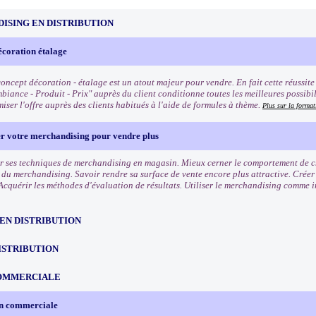
ISING EN DISTRIBUTION
écoration étalage
oncept décoration - étalage est un atout majeur pour vendre. En fait cette réussite q
biance - Produit - Prix" auprès du client conditionne toutes les meilleures possibi
iser l'offre auprès des clients habitués à l'aide de formules à thème.
Plus sur la format
er votre merchandising pour vendre plus
r ses techniques de merchandising en magasin. Mieux cerner le comportement de cha
s du merchandising. Savoir rendre sa surface de vente encore plus attractive. Crée
Acquérir les méthodes d'évaluation de résultats. Utiliser le merchandising comme 
EN DISTRIBUTION
ISTRIBUTION
OMMERCIALE
on commerciale