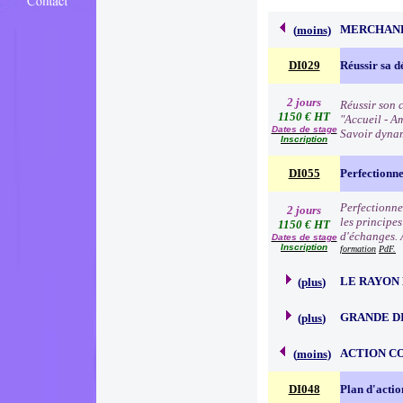
MERCHAND
(
moins
)
DI029
Réussir sa d
2 jours
Réussir son c
1150 € HT
"Accueil - Am
Dates de stage
Savoir dynam
Inscription
DI055
Perfectionn
Perfectionne
2 jours
les principe
1150 € HT
d'échanges. 
Dates de stage
Inscription
formation
PdF.
LE RAYON 
(
plus
)
GRANDE D
(
plus
)
ACTION C
(
moins
)
DI048
Plan d'acti