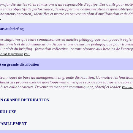
rofondie sur les rôles et missions d'un responsable d'équipe. Des outils pour motiv
ets et des objectifs de performance, développer une communication responsable/posi
borateur (entretien), identifier et mettre en oeuvre un plan d'amélioration et de
.
us au briefing
es stagiaires que leurs connaissances en matière pédagogique vont pouvoir régler 
lationnels et de communication. Acquérir une démarche pédagogique pour transmett
'intérêt du briefing - formation collective - comme réponse aux besoins de l'entrep
us sur la formation
PdF.
en grande distribution
 techniques de base du management en grande distribution. Connaître les fonctio
Choisir ses propres axes de développement ainsi que ceux de son équipe et de son e
 ses collaborateurs. Devenir un manager communiquant, réactif et leader.
Plus sur
EN GRANDE DISTRIBUTION
 DU LUXE
HABILLEMENT