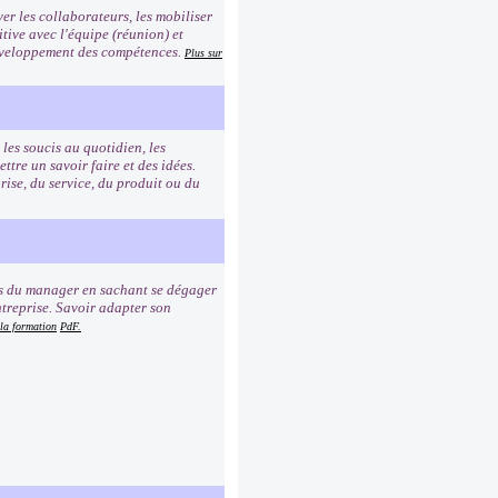
er les collaborateurs, les mobiliser
tive avec l'équipe (réunion) et
 développement des compétences.
Plus sur
les soucis au quotidien, les
re un savoir faire et des idées.
rise, du service, du produit ou du
ns du manager en sachant se dégager
ntreprise. Savoir adapter son
 la formation
PdF.