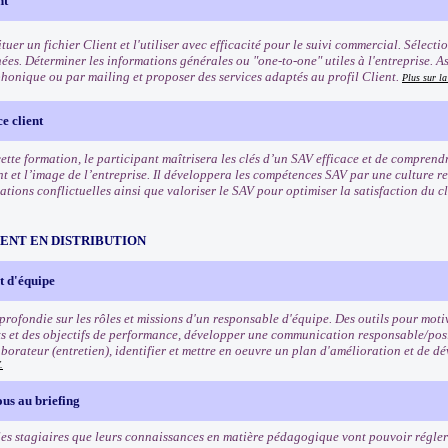
nt
tuer un fichier Client et l'utiliser avec efficacité pour le suivi commercial. Sélect
ées. Déterminer les informations générales ou "one-to-one" utiles à l'entreprise. A
phonique ou par mailing et proposer des services adaptés au profil Client.
Plus sur l
e client
 cette formation, le participant maîtrisera les clés d’un SAV efficace et de compren
nt et l’image de l’entreprise. Il développera les compétences SAV par une culture r
uations conflictuelles ainsi que valoriser le SAV pour optimiser la satisfaction du cli
NT EN DISTRIBUTION
 d'équipe
rofondie sur les rôles et missions d'un responsable d'équipe. Des outils pour motiv
ets et des objectifs de performance, développer une communication responsable/posi
borateur (entretien), identifier et mettre en oeuvre un plan d'amélioration et de
.
us au briefing
es stagiaires que leurs connaissances en matière pédagogique vont pouvoir régler 