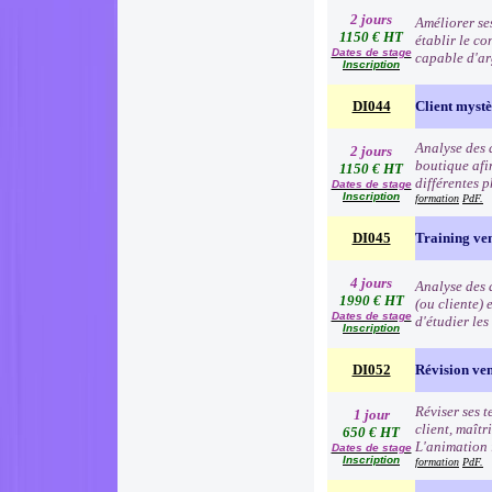
2 jours
Améliorer se
1150 € HT
établir le co
Dates de stage
capable d'ar
Inscription
DI044
Client myst
Analyse des 
2 jours
boutique afin
1150 € HT
différentes p
Dates de stage
Inscription
formation
PdF.
DI045
Training ve
4 jours
Analyse des d
1990 € HT
(ou cliente) 
Dates de stage
d'étudier le
Inscription
DI052
Révision ve
Réviser ses t
1 jour
client, maîtr
650 € HT
L'animation 
Dates de stage
Inscription
formation
PdF.