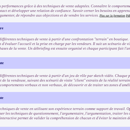
s performances grâce à des techniques de vente adaptées. Connaître le comporteme
ntact et développer une relation de confiance. Savoir cerner les besoins en apprenan
gumenter, de répondre aux objections et de vendre les services.
Plus sur la formation
Pd
ère
différentes techniques de vente à partir d'une confrontation "terrain" en boutique.
 d'évaluer l'accueil et la prise en charge par les vendeurs. Il suit un scénario de vi
hases de la vente. Un débriefing est ensuite organisé et chaque participant fait l'an
nte
ifférentes techniques de vente à partir d'un jeu de rôle par sketch vidéo. Chaque pa
et de la vendeuse, suivant des scénarii de visite "client" extraits de la réalité terrai
s comportements verbaux et non verbaux, de découvrir et de traiter ses zones d'amél
nte
echniques de vente en utilisant son expérience terrain comme support de travail. Op
iser les techniques de questionnement, l'argumentaire, l'argumentation, traiter les
interactive permet de valider la compréhension de chacun et d'éviter le maintien d