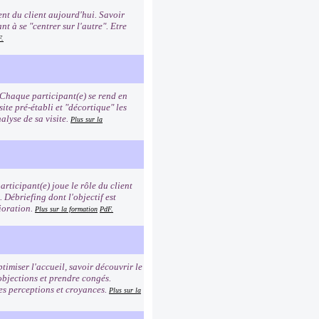
nt du client aujourd'hui. Savoir
t à se "centrer sur l'autre". Etre
F.
 Chaque participant(e) se rend en
site pré-établi et "décortique" les
alyse de sa visite.
Plus sur la
rticipant(e) joue le rôle du client
n. Débriefing dont l'objectif est
ioration.
Plus sur la formation
PdF.
timiser l'accueil, savoir découvrir le
 objections et prendre congés.
es perceptions et croyances.
Plus sur la