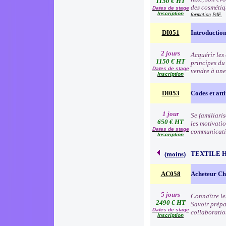
1150 € HT
des cosmétiqu
Dates de stage
Inscription
formation
PdF.
DI051
Introduction
2 jours
Acquérir les
1150 € HT
principes du
Dates de stage
vendre à une
Inscription
DI053
Codes et atti
1 jour
Se familiari
650 € HT
les motivatio
Dates de stage
communication
Inscription
TEXTILE 
(
moins
)
AC058
Acheteur Che
5 jours
Connaître le
2490 € HT
Savoir prépa
Dates de stage
collaboratio
Inscription