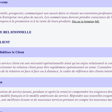
 vente
entèle, prospecter, communiquer son savoir-faire et réussir ses entretiens professio
n Entreprise vers plus de succès. Les commerciaux doivent prendre conscience de l'
ropres à la promotion et à la vente de leurs produits.
Plus sur la formation
PdF.
TE RELATIONNELLE
CLIENT
 fidéliser le Client
u service client est une nécessité opérationnelle ainsi qu'un enjeu relationnel et 
fectionner la relation client pour être rapidement opérationnel en vente. Connaître
és de la relation en face à face ou à distance, le cadre de référence des clients inte
nt
otion de service (avant, pendant et après la vente) et comprendre les exigences des 
 modèle français et le modèle américain du service. Répondre aux nouvelles exigenc
, une meilleure écoute et de nouveaux services prenant en compte les nouveaux 