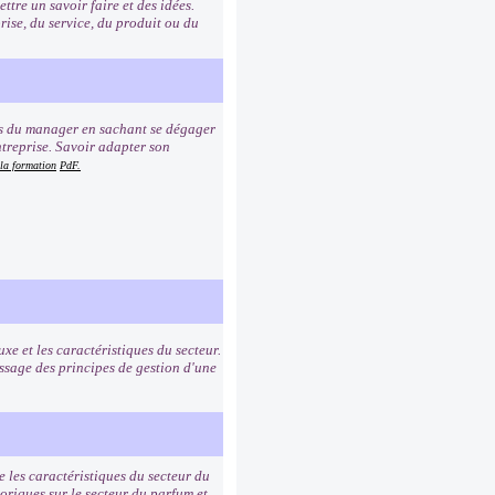
re un savoir faire et des idées.
rise, du service, du produit ou du
ns du manager en sachant se dégager
ntreprise. Savoir adapter son
 la formation
PdF.
uxe et les caractéristiques du secteur.
ssage des principes de gestion d'une
e les caractéristiques du secteur du
toriques sur le secteur du parfum et