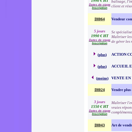
1990 € HT
balisage, l'i
Dates de stage
client et rés
Inscription
DI064
Vendeur cons
5 jours
Se spécialise
1990 € HT
Maîtriser le
Dates de stage
de gérer les
Inscription
ACTION C
(
plus
)
ACCUEIL 
(
plus
)
VENTE EN
(
moins
)
DI024
Vendre plus 
3 jours
Maîtriser l'
1550 € HT
vraies répon
Dates de stage
complémentai
Inscription
DI043
Art de vend