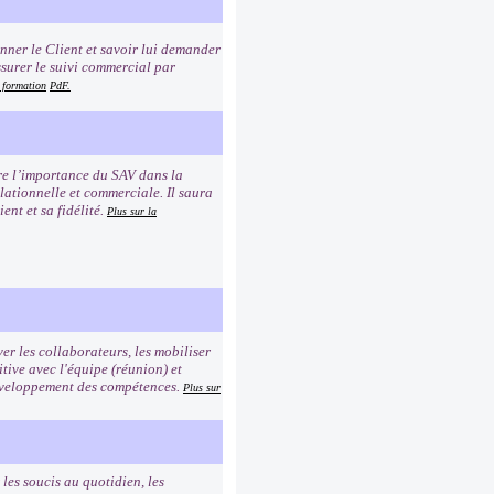
ionner le Client et savoir lui demander
ssurer le suivi commercial par
a formation
PdF.
dre l’importance du SAV dans la
elationnelle et commerciale. Il saura
ent et sa fidélité.
Plus sur la
er les collaborateurs, les mobiliser
tive avec l'équipe (réunion) et
 développement des compétences.
Plus sur
les soucis au quotidien, les