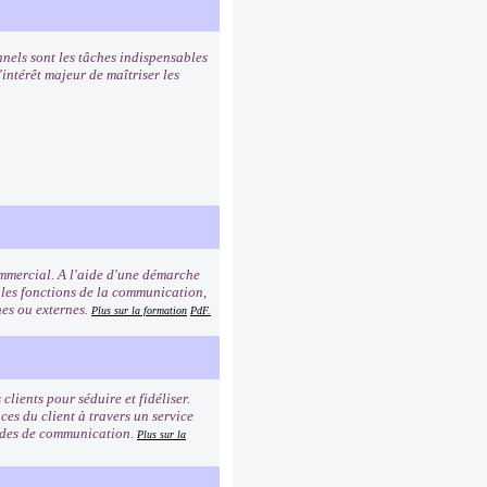
nnels sont les tâches indispensables
intérêt majeur de maîtriser les
commercial. A l'aide d'une démarche
 les fonctions de la communication,
rnes ou externes.
Plus sur la formation
PdF.
clients pour séduire et fidéliser.
es du client à travers un service
modes de communication.
Plus sur la