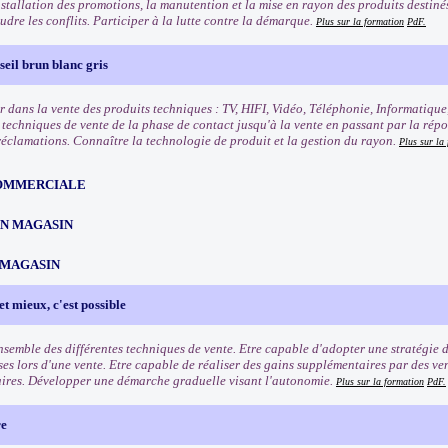
nstallation des promotions, la manutention et la mise en rayon des produits destinés 
oudre les conflits. Participer à la lutte contre la démarque.
Plus sur la formation
PdF.
eil brun blanc gris
r dans la vente des produits techniques : TV, HIFI, Vidéo, Téléphonie, Informatique
s techniques de vente de la phase de contact jusqu'à la vente en passant par la rép
 réclamations. Connaître la technologie de produit et la gestion du rayon.
Plus sur la
OMMERCIALE
EN MAGASIN
 MAGASIN
et mieux, c'est possible
ensemble des différentes techniques de vente. Etre capable d'adopter une stratégie 
ses lors d'une vente. Etre capable de réaliser des gains supplémentaires par des ve
res. Développer une démarche graduelle visant l'autonomie.
Plus sur la formation
PdF.
re