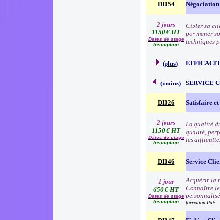
DI054
Négociation
2 jours
Cibler sa cli
1150 € HT
por mener so
Dates de stage
techniques p
Inscription
EFFICACI
(
plus
)
SERVICE 
(
moins
)
DI026
Satisfaire et
2 jours
La qualité d
1150 € HT
qualité, per
Dates de stage
les difficult
Inscription
DI046
Service Clie
Acquérir la n
1 jour
Connaître le
650 € HT
personnalisé
Dates de stage
Inscription
formation
PdF.