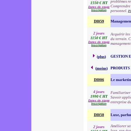
problèmes re
1550 € HT
Comprendre l
Dates de stage
Inscription
personnel.
Pl
DI059
Management 
2 jours
Acquérir les
1150 € HT
du terrain. 
Dates de stage
management à
Inscription
GESTION 
(
plus
)
PRODUITS
(
moins
)
DI006
Le marketin
4 jours
Familiariser 
1990 € HT
Savoir appli
Dates de stage
entreprise d
Inscription
DI050
Luxe, parfu
Améliorer ses
2 jours
luxe, son évo