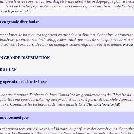
lationnels et de communication. Acquérir une démarche pédagogique pour transmett
'intérêt du briefing - formation collective - comme réponse aux besoins de l'entrep
us sur la formation
PdF.
en grande distribution
 techniques de base du management en grande distribution. Connaître les fonctio
Choisir ses propres axes de développement ainsi que ceux de son équipe et de son e
 ses collaborateurs. Devenir un manager communiquant, réactif et leader.
Plus sur
EN GRANDE DISTRIBUTION
 DU LUXE
g opérationnel dans le Luxe
les participants à l'univers du luxe. Connaître les grandes étapes de l'histoire du l
quer les concepts du marketing aux produits du luxe à partir de cas réels. Apprenti
u luxe. Connaître les techniques de vente dans le luxe.
Plus sur la formation
PdF.
ms et cosmétiques
 connaissances sur le luxe et sur l'histoire du parfum et des cosmétiques. Connaîtr
lution, la clientèle traditionnelle et les "excursionnistes". Acquérir des repères his