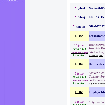
MERCHAND
(
plus
)
LE RAYON 
(
plus
)
GRANDE D
(
moins
)
DI056
Technologie 
Thème travai
26 jours
Surgelés, Fr
7650 € HT
fabrication, 
Dates de stage
Inscription
formation
PdF.
DI062
Hôtesse de c
Acquérir les
5 jours
Comprendre e
1990 € HT
outils propre
Dates de stage
Inscription
la formation
PdF
DI063
Employé lib
5 jours
Préparer les 