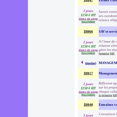
DI047
Fichier Clie
2 jours
Savoir consti
1150 € HT
ses coordonn
Dates de stage
relance télé
Inscription
DI066
SAV et servic
A l’issue de
2 jours
relation clie
1150 € HT
gérer les sit
Dates de stage
Inscription
formation
PdF.
MANAGEME
(
moins
)
DI017
Management
Réflexion app
2 jours
sur les proj
1150 € HT
chaque colla
Dates de stage
Inscription
la formation
PdF
DI040
Entraînez vo
Convaincre l
3 jours