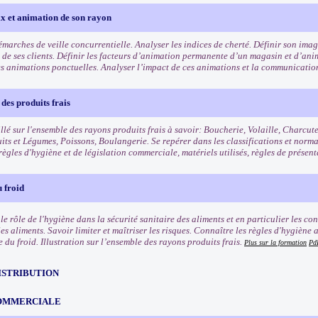
ix et animation de son rayon
démarches de veille concurrentielle. Analyser les indices de cherté. Définir son im
is de ses clients. Définir les facteurs d’animation permanente d’un magasin et d’an
es animations ponctuelles. Analyser l’impact de ces animations et la communicatio
des produits frais
llé sur l'ensemble des rayons produits frais à savoir: Boucherie, Volaille, Charcut
uits et Légumes, Poissons, Boulangerie. Se repérer dans les classifications et norm
règles d'hygiène et de législation commerciale, matériels utilisés, règles de présen
 froid
e rôle de l'hygiène dans la sécurité sanitaire des aliments et en particulier les co
les aliments. Savoir limiter et maîtriser les risques. Connaître les règles d'hygièn
e du froid. Illustration sur l’ensemble des rayons produits frais.
Plus sur la formation
Pd
ISTRIBUTION
OMMERCIALE