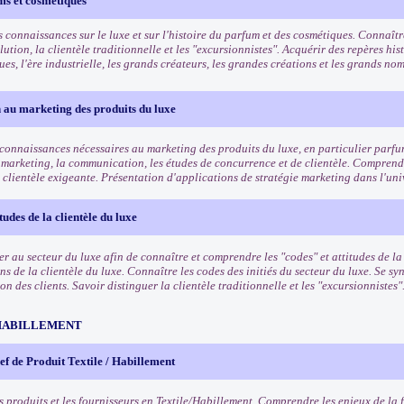
ms et cosmétiques
 connaissances sur le luxe et sur l'histoire du parfum et des cosmétiques. Connaîtr
lution, la clientèle traditionnelle et les "excursionnistes". Acquérir des repères his
es, l'ère industrielle, les grands créateurs, les grandes créations et les grands n
 au marketing des produits du luxe
 connaissances nécessaires au marketing des produits du luxe, en particulier parf
 marketing, la communication, les études de concurrence et de clientèle. Comprendr
 clientèle exigeante. Présentation d'applications de stratégie marketing dans l'uni
tudes de la clientèle du luxe
ser au secteur du luxe afin de connaître et comprendre les "codes" et attitudes de l
ns de la clientèle du luxe. Connaître les codes des initiés du secteur du luxe. Se 
 des clients. Savoir distinguer la clientèle traditionnelle et les "excursionnistes"
HABILLEMENT
f de Produit Textile / Habillement
s produits et les fournisseurs en Textile/Habillement. Comprendre les enjeux de la 