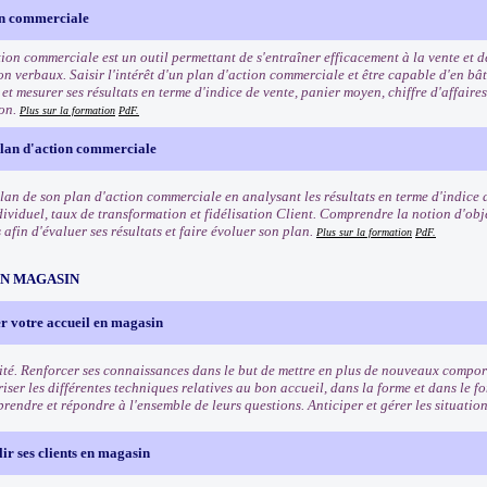
on commerciale
tion commerciale est un outil permettant de s'entraîner efficacement à la vente et 
n verbaux. Saisir l'intérêt d'un plan d'action commerciale et être capable d'en bât
t mesurer ses résultats en terme d'indice de vente, panier moyen, chiffre d'affaires
ion.
Plus sur la formation
PdF.
plan d'action commerciale
ilan de son plan d'action commerciale en analysant les résultats en terme d'indice 
dividuel, taux de transformation et fidélisation Client. Comprendre la notion d'obje
afin d'évaluer ses résultats et faire évoluer son plan.
Plus sur la formation
PdF.
EN MAGASIN
r votre accueil en magasin
ité. Renforcer ses connaissances dans le but de mettre en plus de nouveaux comport
riser les différentes techniques relatives au bon accueil, dans la forme et dans le f
rendre et répondre à l'ensemble de leurs questions. Anticiper et gérer les situation
lir ses clients en magasin