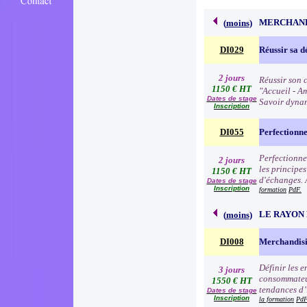
MERCHAND
(
moins
)
DI029
Réussir sa d
2 jours
Réussir son c
1150 € HT
"Accueil - Am
Dates de stage
Savoir dynam
Inscription
DI055
Perfectionn
Perfectionne
2 jours
les principe
1150 € HT
d'échanges. 
Dates de stage
Inscription
formation
PdF.
LE RAYON 
(
moins
)
DI008
Merchandisi
Définir les 
3 jours
consommateur
1550 € HT
tendances d’i
Dates de stage
Inscription
la formation
PdF