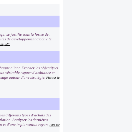
ui se justifie sous la forme de:
lités de développement d'activité.
ion
PdF.
que client. Exposer les objectifs et
r un véritable espace d'ambiance et
image autour d'une stratégie.
Plus sur la
es différents types d’achats des
lation. Analyser les dernières
ent et d'une implantation rayon.
Plus sur