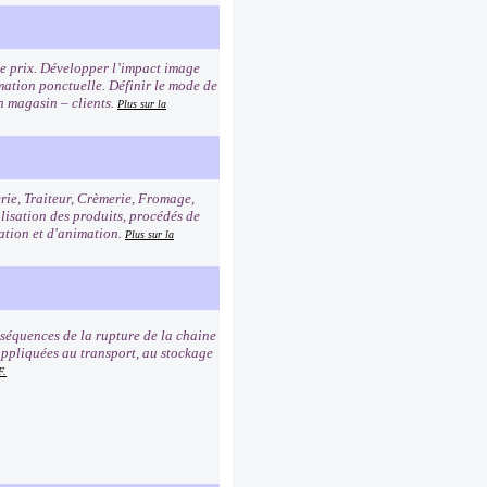
age prix. Développer l’impact image
imation ponctuelle. Définir le mode de
n magasin – clients.
Plus sur la
erie, Traiteur, Crèmerie, Fromage,
alisation des produits, procédés de
tation et d'animation.
Plus sur la
nséquences de la rupture de la chaine
e appliquées au transport, au stockage
F.