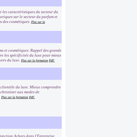
e les caractéristiques du secteur du
toriques sur le secteur du parfum et
oms des cosmétiques.
Plus sur la
ums et cosmétiques. Rappel des grands
e les spécificités du luxe pour mieux
vers du luxe.
Plus sur la formation
PdF.
a clientèle du luxe. Mieux comprendre
synchroniser aux modes de
.
Plus sur la formation
PdF.
fonction Achats dans l'Entreprise.