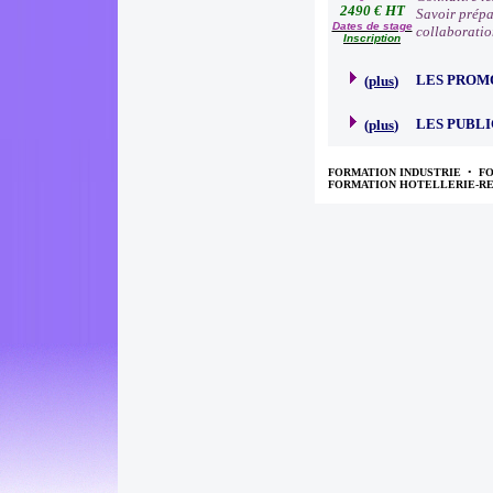
2490 € HT
Savoir prépa
Dates de stage
collaboratio
Inscription
LES PROM
(
plus
)
LES PUBLI
(
plus
)
FORMATION INDUSTRIE
•
F
FORMATION HOTELLERIE-R