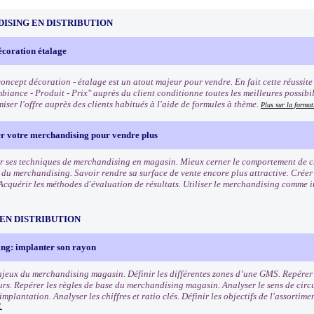
ISING EN DISTRIBUTION
écoration étalage
oncept décoration - étalage est un atout majeur pour vendre. En fait cette réussite q
biance - Produit - Prix" auprès du client conditionne toutes les meilleures possibi
iser l'offre auprès des clients habitués à l'aide de formules à thème.
Plus sur la format
er votre merchandising pour vendre plus
r ses techniques de merchandising en magasin. Mieux cerner le comportement de cha
s du merchandising. Savoir rendre sa surface de vente encore plus attractive. Crée
Acquérir les méthodes d'évaluation de résultats. Utiliser le merchandising comme 
EN DISTRIBUTION
ng: implanter son rayon
enjeux du merchandising magasin. Définir les différentes zones d’une GMS. Repérer l
s. Repérer les règles de base du merchandising magasin. Analyser le sens de circu
mplantation. Analyser les chiffres et ratio clés. Définir les objectifs de l'assortim
.