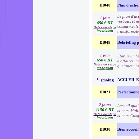
DI048
Plan d'acti
Le plan d'ac
1 jour
verbaux et no
650 € HT
commerciale e
Dates de stage
Inscription
transformat
DI049
Débriefing 
1 jour
Etablir un b
650 € HT
d'affaires in
Dates de stage
quelques uns 
Inscription
ACCUEIL 
(
moins
)
DI021
Perfectionne
2 jours
Accueil qual
1150 € HT
clients. Maît
Dates de stage
clients. Comp
Inscription
DI030
Bien accueil