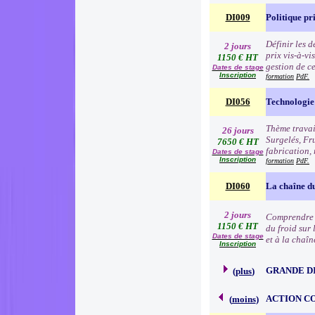
DI009
Politique pr
Définir les 
2 jours
prix vis-à-v
1150 € HT
gestion de c
Dates de stage
Inscription
formation
PdF.
DI056
Technologie 
Thème travai
26 jours
Surgelés, Fr
7650 € HT
fabrication, 
Dates de stage
Inscription
formation
PdF.
DI060
La chaîne du
2 jours
Comprendre l
1150 € HT
du froid sur 
Dates de stage
et à la chaîn
Inscription
GRANDE D
(
plus
)
ACTION C
(
moins
)