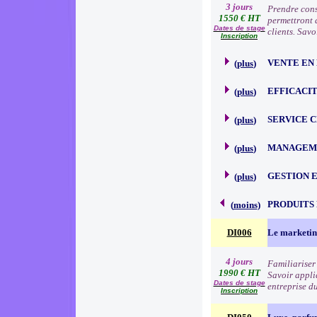
3 jours
Prendre consc
1550 € HT
permettront d
Dates de stage
clients. Sav
Inscription
VENTE EN
(
plus
)
EFFICACI
(
plus
)
SERVICE 
(
plus
)
MANAGEME
(
plus
)
GESTION 
(
plus
)
PRODUITS
(
moins
)
DI006
Le marketin
4 jours
Familiariser 
1990 € HT
Savoir appli
Dates de stage
entreprise d
Inscription