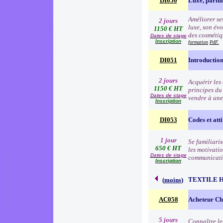
DI050
Luxe, parfu
Améliorer ses
2 jours
luxe, son évo
1150 € HT
des cosmétiqu
Dates de stage
Inscription
formation
PdF.
DI051
Introduction
2 jours
Acquérir les
1150 € HT
principes du
Dates de stage
vendre à une
Inscription
DI053
Codes et atti
1 jour
Se familiari
650 € HT
les motivatio
Dates de stage
communication
Inscription
TEXTILE 
(
moins
)
AC058
Acheteur Che
5 jours
Connaître le