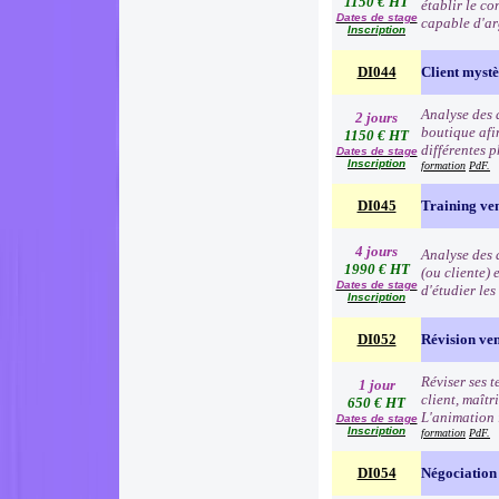
1150 € HT
établir le co
Dates de stage
capable d'ar
Inscription
DI044
Client myst
Analyse des 
2 jours
boutique afin
1150 € HT
différentes p
Dates de stage
Inscription
formation
PdF.
DI045
Training ve
4 jours
Analyse des d
1990 € HT
(ou cliente) 
Dates de stage
d'étudier le
Inscription
DI052
Révision ve
Réviser ses t
1 jour
client, maîtr
650 € HT
L'animation 
Dates de stage
Inscription
formation
PdF.
DI054
Négociation