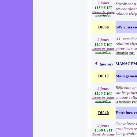
2 jours
Savoir consti
1150 € HT
ses coordonn
Dates de stage
relance télé
Inscription
DI066
SAV et servic
A l’issue de
2 jours
relation clie
1150 € HT
gérer les sit
Dates de stage
Inscription
formation
PdF.
MANAGEME
(
moins
)
DI017
Management
Réflexion app
2 jours
sur les proj
1150 € HT
chaque colla
Dates de stage
Inscription
la formation
PdF
DI040
Entraînez vo
Convaincre l
3 jours
problèmes re
1550 € HT
Comprendre l
Dates de stage