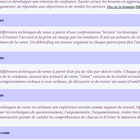
ntact et développer une relation de confiance. Savoir cerner les besoins en apprenan
gumenter, de répondre aux objections et de vendre les services.
Plus sur la formation
Pd
ère
différentes techniques de vente à partir d'une confrontation "terrain" en boutique.
 d'évaluer l'accueil et la prise en charge par les vendeurs. Il suit un scénario de vi
hases de la vente. Un débriefing est ensuite organisé et chaque participant fait l'an
nte
ifférentes techniques de vente à partir d'un jeu de rôle par sketch vidéo. Chaque pa
et de la vendeuse, suivant des scénarii de visite "client" extraits de la réalité terrai
s comportements verbaux et non verbaux, de découvrir et de traiter ses zones d'amél
nte
echniques de vente en utilisant son expérience terrain comme support de travail. Op
iser les techniques de questionnement, l'argumentaire, l'argumentation, traiter les
interactive permet de valider la compréhension de chacun et d'éviter le maintien d
 vente