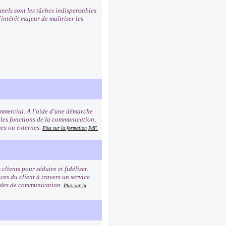
nnels sont les tâches indispensables
intérêt majeur de maîtriser les
commercial. A l'aide d'une démarche
 les fonctions de la communication,
rnes ou externes.
Plus sur la formation
PdF.
clients pour séduire et fidéliser.
es du client à travers un service
modes de communication.
Plus sur la