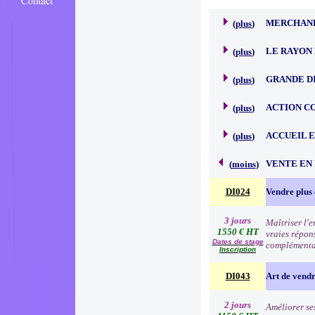
MERCHAND
(
plus
)
LE RAYON 
(
plus
)
GRANDE D
(
plus
)
ACTION C
(
plus
)
ACCUEIL 
(
plus
)
VENTE EN
(
moins
)
DI024
Vendre plus 
3 jours
Maîtriser l'
1550 € HT
vraies répon
Dates de stage
complémentai
Inscription
DI043
Art de vend
2 jours
Améliorer se