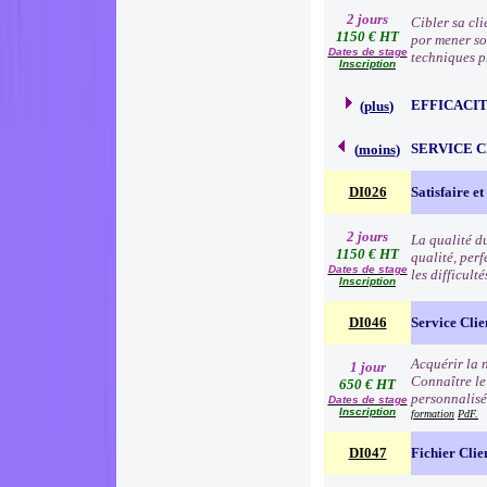
2 jours
Cibler sa cli
1150 € HT
por mener so
Dates de stage
techniques p
Inscription
EFFICACI
(
plus
)
SERVICE 
(
moins
)
DI026
Satisfaire et
2 jours
La qualité d
1150 € HT
qualité, per
Dates de stage
les difficult
Inscription
DI046
Service Clie
Acquérir la n
1 jour
Connaître le
650 € HT
personnalisé
Dates de stage
Inscription
formation
PdF.
DI047
Fichier Clie