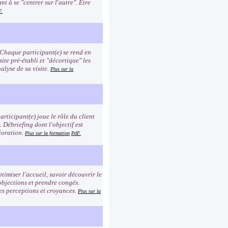
t à se "centrer sur l'autre". Etre
F.
 Chaque participant(e) se rend en
site pré-établi et "décortique" les
alyse de sa visite.
Plus sur la
rticipant(e) joue le rôle du client
n. Débriefing dont l'objectif est
ioration.
Plus sur la formation
PdF.
timiser l'accueil, savoir découvrir le
 objections et prendre congés.
es perceptions et croyances.
Plus sur la