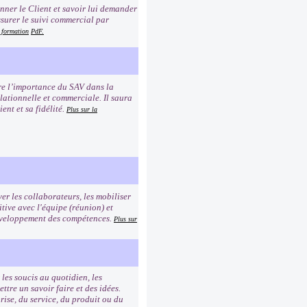
ionner le Client et savoir lui demander
ssurer le suivi commercial par
a formation
PdF.
dre l’importance du SAV dans la
elationnelle et commerciale. Il saura
ent et sa fidélité.
Plus sur la
er les collaborateurs, les mobiliser
tive avec l'équipe (réunion) et
 développement des compétences.
Plus sur
les soucis au quotidien, les
re un savoir faire et des idées.
rise, du service, du produit ou du