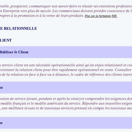
entèle, prospecter, communiquer son savoir-faire et réussir ses entretiens professio
n Entreprise vers plus de succès. Les commerciaux doivent prendre conscience de l'
ropres à la promotion et à la vente de leurs produits.
Plus sur la formation
PdF.
TE RELATIONNELLE
CLIENT
 fidéliser le Client
u service client est une nécessité opérationnelle ainsi qu'un enjeu relationnel et 
fectionner la relation client pour être rapidement opérationnel en vente. Connaître
és de la relation en face à face ou à distance, le cadre de référence des clients inte
nt
otion de service (avant, pendant et après la vente) et comprendre les exigences des 
 modèle français et le modèle américain du service. Répondre aux nouvelles exigenc
, une meilleure écoute et de nouveaux services prenant en compte les nouveaux 
nt