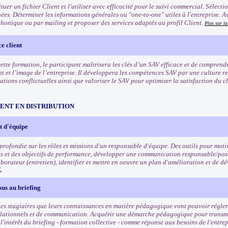
tuer un fichier Client et l'utiliser avec efficacité pour le suivi commercial. Sélect
ées. Déterminer les informations générales ou "one-to-one" utiles à l'entreprise. A
phonique ou par mailing et proposer des services adaptés au profil Client.
Plus sur l
e client
 cette formation, le participant maîtrisera les clés d’un SAV efficace et de compren
nt et l’image de l’entreprise. Il développera les compétences SAV par une culture r
uations conflictuelles ainsi que valoriser le SAV pour optimiser la satisfaction du cli
NT EN DISTRIBUTION
 d'équipe
rofondie sur les rôles et missions d'un responsable d'équipe. Des outils pour motiv
ets et des objectifs de performance, développer une communication responsable/posi
borateur (entretien), identifier et mettre en oeuvre un plan d'amélioration et de
.
us au briefing
es stagiaires que leurs connaissances en matière pédagogique vont pouvoir régler 
lationnels et de communication. Acquérir une démarche pédagogique pour transmett
'intérêt du briefing - formation collective - comme réponse aux besoins de l'entrep