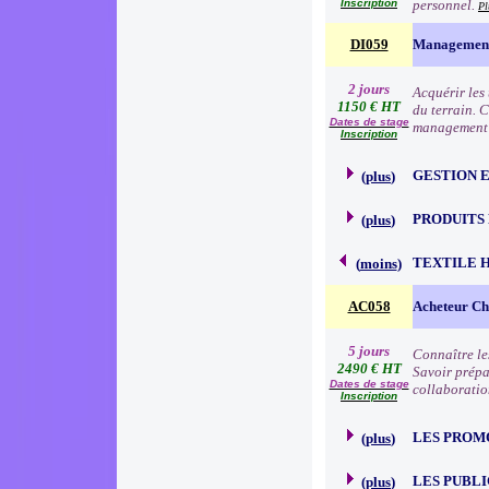
Inscription
personnel.
Pl
DI059
Management 
2 jours
Acquérir les
1150 € HT
du terrain. 
Dates de stage
management à
Inscription
GESTION 
(
plus
)
PRODUITS
(
plus
)
TEXTILE 
(
moins
)
AC058
Acheteur Che
5 jours
Connaître le
2490 € HT
Savoir prépa
Dates de stage
collaboratio
Inscription
LES PROM
(
plus
)
LES PUBLI
(
plus
)