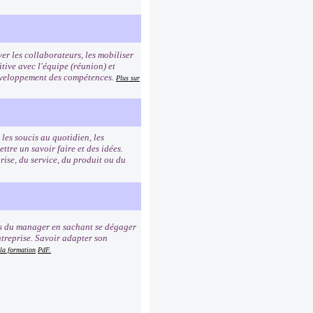
er les collaborateurs, les mobiliser
tive avec l'équipe (réunion) et
 développement des compétences.
Plus sur
les soucis au quotidien, les
re un savoir faire et des idées.
rise, du service, du produit ou du
ns du manager en sachant se dégager
ntreprise. Savoir adapter son
 la formation
PdF.