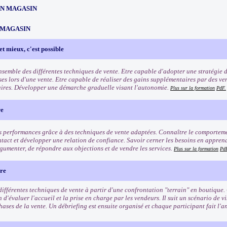
EN MAGASIN
 MAGASIN
et mieux, c'est possible
ensemble des différentes techniques de vente. Etre capable d'adopter une stratégie 
ses lors d'une vente. Etre capable de réaliser des gains supplémentaires par des ve
res. Développer une démarche graduelle visant l'autonomie.
Plus sur la formation
PdF.
re
s performances grâce à des techniques de vente adaptées. Connaître le comporteme
ntact et développer une relation de confiance. Savoir cerner les besoins en apprenan
gumenter, de répondre aux objections et de vendre les services.
Plus sur la formation
Pd
ère
différentes techniques de vente à partir d'une confrontation "terrain" en boutique.
 d'évaluer l'accueil et la prise en charge par les vendeurs. Il suit un scénario de vi
hases de la vente. Un débriefing est ensuite organisé et chaque participant fait l'an