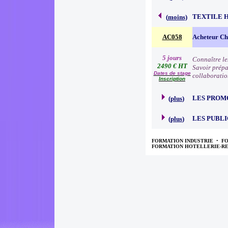
TEXTILE 
(
moins
)
AC058
Acheteur Che
5 jours
Connaître le
2490 € HT
Savoir prépa
Dates de stage
collaboratio
Inscription
LES PROM
(
plus
)
LES PUBLI
(
plus
)
FORMATION INDUSTRIE
•
F
FORMATION HOTELLERIE-R