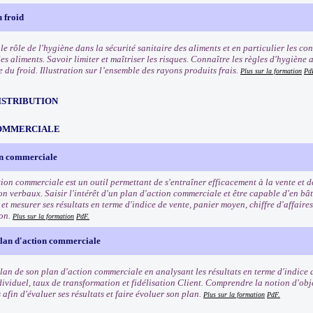
 froid
e rôle de l'hygiène dans la sécurité sanitaire des aliments et en particulier les co
les aliments. Savoir limiter et maîtriser les risques. Connaître les règles d'hygièn
e du froid. Illustration sur l’ensemble des rayons produits frais.
Plus sur la formation
Pd
ISTRIBUTION
OMMERCIALE
on commerciale
tion commerciale est un outil permettant de s'entraîner efficacement à la vente et 
n verbaux. Saisir l'intérêt d'un plan d'action commerciale et être capable d'en bât
t mesurer ses résultats en terme d'indice de vente, panier moyen, chiffre d'affaires
ion.
Plus sur la formation
PdF.
plan d'action commerciale
ilan de son plan d'action commerciale en analysant les résultats en terme d'indice 
dividuel, taux de transformation et fidélisation Client. Comprendre la notion d'obje
afin d'évaluer ses résultats et faire évoluer son plan.
Plus sur la formation
PdF.