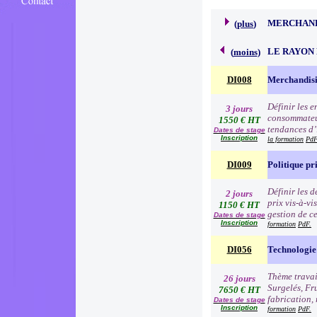
MERCHAND
(
plus
)
LE RAYON 
(
moins
)
DI008
Merchandisi
Définir les 
3 jours
consommateur
1550 € HT
tendances d’i
Dates de stage
Inscription
la formation
PdF
DI009
Politique pr
Définir les 
2 jours
prix vis-à-v
1150 € HT
gestion de c
Dates de stage
Inscription
formation
PdF.
DI056
Technologie 
Thème travai
26 jours
Surgelés, Fr
7650 € HT
fabrication, 
Dates de stage
Inscription
formation
PdF.