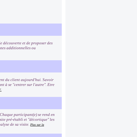
de découverte et de proposer des
ntes additionnelles ou
nt du client aujourd'hui. Savoir
t à se "centrer sur l'autre". Etre
F.
 Chaque participant(e) se rend en
site pré-établi et "décortique" les
alyse de sa visite.
Plus sur la