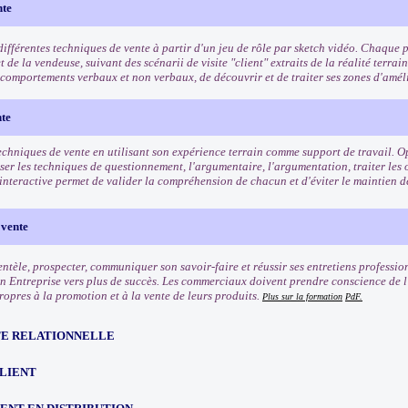
nte
ifférentes techniques de vente à partir d'un jeu de rôle par sketch vidéo. Chaque pa
et de la vendeuse, suivant des scénarii de visite "client" extraits de la réalité terrai
s comportements verbaux et non verbaux, de découvrir et de traiter ses zones d'amél
nte
echniques de vente en utilisant son expérience terrain comme support de travail. Op
iser les techniques de questionnement, l'argumentaire, l'argumentation, traiter les
interactive permet de valider la compréhension de chacun et d'éviter le maintien d
 vente
entèle, prospecter, communiquer son savoir-faire et réussir ses entretiens professio
n Entreprise vers plus de succès. Les commerciaux doivent prendre conscience de l'
ropres à la promotion et à la vente de leurs produits.
Plus sur la formation
PdF.
TE RELATIONNELLE
CLIENT