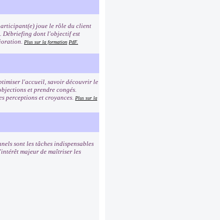
rticipant(e) joue le rôle du client
n. Débriefing dont l'objectif est
ioration.
Plus sur la formation
PdF.
timiser l'accueil, savoir découvrir le
 objections et prendre congés.
es perceptions et croyances.
Plus sur la
nnels sont les tâches indispensables
intérêt majeur de maîtriser les