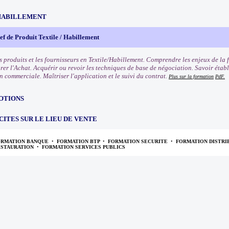
HABILLEMENT
f de Produit Textile / Habillement
s produits et les fournisseurs en Textile/Habillement. Comprendre les enjeux de la 
rer l'Achat. Acquérir ou revoir les techniques de base de négociation. Savoir établ
n commerciale. Maîtriser l'application et le suivi du contrat.
Plus sur la formation
PdF.
OTIONS
CITES SUR LE LIEU DE VENTE
ORMATION BANQUE
•
FORMATION BTP
•
FORMATION SECURITE
•
FORMATION DISTRI
ESTAURATION
•
FORMATION SERVICES PUBLICS