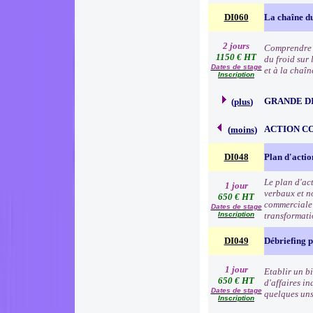
DI060
La chaîne du
2 jours
Comprendre l
1150 € HT
du froid sur 
Dates de stage
et à la chaîn
Inscription
GRANDE D
(
plus
)
ACTION C
(
moins
)
DI048
Plan d'acti
Le plan d'ac
1 jour
verbaux et no
650 € HT
commerciale e
Dates de stage
Inscription
transformat
DI049
Débriefing 
1 jour
Etablir un b
650 € HT
d'affaires in
Dates de stage
quelques uns 
Inscription