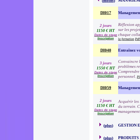
MANAGEME
(
moins
)
DI017
Management
Réflexion app
2 jours
sur les proj
1150 € HT
chaque colla
Dates de stage
Inscription
la formation
PdF
DI040
Entraînez vo
Convaincre l
3 jours
problèmes re
1550 € HT
Comprendre l
Dates de stage
Inscription
personnel.
Pl
DI059
Management 
2 jours
Acquérir les
1150 € HT
du terrain. 
Dates de stage
management à
Inscription
GESTION 
(
plus
)
PRODUITS
(
plus
)