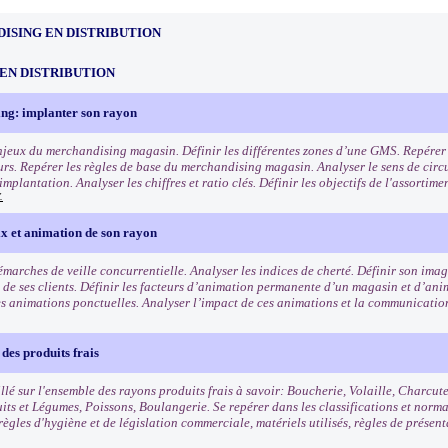
ISING EN DISTRIBUTION
EN DISTRIBUTION
ng: implanter son rayon
enjeux du merchandising magasin. Définir les différentes zones d’une GMS. Repérer l
s. Repérer les règles de base du merchandising magasin. Analyser le sens de circu
mplantation. Analyser les chiffres et ratio clés. Définir les objectifs de l'assortim
.
ix et animation de son rayon
démarches de veille concurrentielle. Analyser les indices de cherté. Définir son im
is de ses clients. Définir les facteurs d’animation permanente d’un magasin et d’an
es animations ponctuelles. Analyser l’impact de ces animations et la communicatio
des produits frais
llé sur l'ensemble des rayons produits frais à savoir: Boucherie, Volaille, Charcut
uits et Légumes, Poissons, Boulangerie. Se repérer dans les classifications et norm
règles d'hygiène et de législation commerciale, matériels utilisés, règles de présen