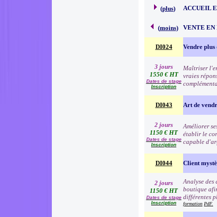
ACCUEIL 
(
plus
)
VENTE EN
(
moins
)
DI024
Vendre plus 
3 jours
Maîtriser l'
1550 € HT
vraies répon
Dates de stage
complémentai
Inscription
DI043
Art de vend
2 jours
Améliorer se
1150 € HT
établir le co
Dates de stage
capable d'ar
Inscription
DI044
Client myst
Analyse des 
2 jours
boutique afin
1150 € HT
différentes p
Dates de stage
Inscription
formation
PdF.