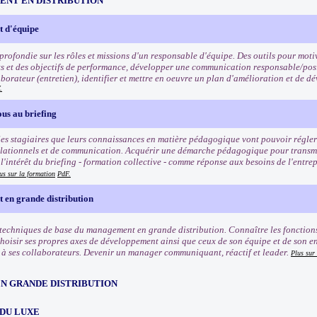
NT EN DISTRIBUTION
 d'équipe
rofondie sur les rôles et missions d'un responsable d'équipe. Des outils pour motiv
ets et des objectifs de performance, développer une communication responsable/posi
borateur (entretien), identifier et mettre en oeuvre un plan d'amélioration et de
.
us au briefing
es stagiaires que leurs connaissances en matière pédagogique vont pouvoir régler 
lationnels et de communication. Acquérir une démarche pédagogique pour transmett
'intérêt du briefing - formation collective - comme réponse aux besoins de l'entrep
us sur la formation
PdF.
en grande distribution
 techniques de base du management en grande distribution. Connaître les fonctio
Choisir ses propres axes de développement ainsi que ceux de son équipe et de son e
 ses collaborateurs. Devenir un manager communiquant, réactif et leader.
Plus sur
EN GRANDE DISTRIBUTION
 DU LUXE