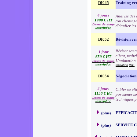
DI045
Training ve
4 jours
Analyse des d
1990 € HT
(ou cliente) 
Dates de stage
d'étudier le
Inscription
DI052
Révision ve
Réviser ses t
1 jour
client, maîtr
650 € HT
L'animation 
Dates de stage
Inscription
formation
PdF.
DI054
Négociation
2 jours
Cibler sa cli
1150 € HT
por mener so
Dates de stage
techniques p
Inscription
EFFICACI
(
plus
)
SERVICE 
(
plus
)