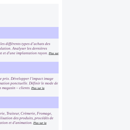
es différents types d’achats des
lation. Analyser les dernières
ent et d'une implantation rayon.
Plus sur
age prix. Développer l’impact image
imation ponctuelle. Définir le mode de
n magasin – clients.
Plus sur la
erie, Traiteur, Crèmerie, Fromage,
alisation des produits, procédés de
tation et d'animation.
Plus sur la