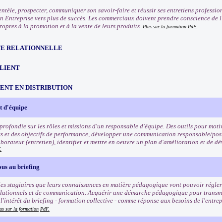
entèle, prospecter, communiquer son savoir-faire et réussir ses entretiens professio
n Entreprise vers plus de succès. Les commerciaux doivent prendre conscience de l'
ropres à la promotion et à la vente de leurs produits.
Plus sur la formation
PdF.
TE RELATIONNELLE
CLIENT
NT EN DISTRIBUTION
 d'équipe
rofondie sur les rôles et missions d'un responsable d'équipe. Des outils pour motiv
ets et des objectifs de performance, développer une communication responsable/posi
borateur (entretien), identifier et mettre en oeuvre un plan d'amélioration et de
.
us au briefing
es stagiaires que leurs connaissances en matière pédagogique vont pouvoir régler 
lationnels et de communication. Acquérir une démarche pédagogique pour transmett
'intérêt du briefing - formation collective - comme réponse aux besoins de l'entrep
us sur la formation
PdF.