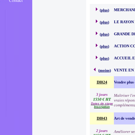
MERCHAND
(
plus
)
LE RAYON 
(
plus
)
GRANDE D
(
plus
)
ACTION C
(
plus
)
ACCUEIL 
(
plus
)
VENTE EN
(
moins
)
DI024
Vendre plus 
3 jours
Maîtriser l'
1550 € HT
vraies répon
Dates de stage
complémentai
Inscription
DI043
Art de vend
2 jours
Améliorer se