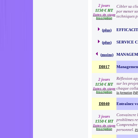
2 jours
Cibler sa cli
1150 € HT
por mener so
Dates de stage
techniques p
Inscription
EFFICACI
(
plus
)
SERVICE 
(
plus
)
MANAGEME
(
moins
)
DI017
Management
Réflexion app
2 jours
sur les proj
1150 € HT
chaque colla
Dates de stage
Inscription
la formation
PdF
DI040
Entraînez vo
Convaincre l
3 jours
problèmes re
1550 € HT
Comprendre l
Dates de stage
Inscription
personnel.
Pl