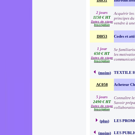
DI051
Introduction
2 jours
Acquérir les
1150 € HT
principes du
Dates de stage
vendre à une
Inscription
DI053
Codes et atti
1 jour
Se familiari
650 € HT
les motivatio
Dates de stage
communication
Inscription
TEXTILE 
(
moins
)
AC058
Acheteur Che
5 jours
Connaître le
2490 € HT
Savoir prépa
Dates de stage
collaboratio
Inscription
LES PROM
(
plus
)
LES PUBLI
(
moins
)