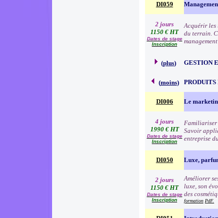
DI059
Management 
2 jours
Acquérir les
1150 € HT
du terrain. 
Dates de stage
management à
Inscription
GESTION 
(
plus
)
PRODUITS
(
moins
)
DI006
Le marketin
4 jours
Familiariser 
1990 € HT
Savoir appli
Dates de stage
entreprise d
Inscription
DI050
Luxe, parfu
Améliorer ses
2 jours
luxe, son évo
1150 € HT
des cosmétiqu
Dates de stage
Inscription
formation
PdF.