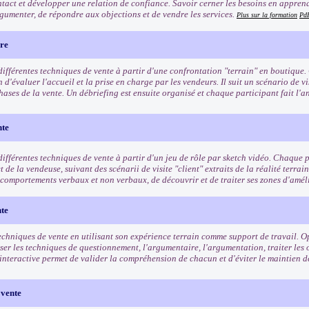
ntact et développer une relation de confiance. Savoir cerner les besoins en apprenan
gumenter, de répondre aux objections et de vendre les services.
Plus sur la formation
Pd
ère
différentes techniques de vente à partir d'une confrontation "terrain" en boutique.
 d'évaluer l'accueil et la prise en charge par les vendeurs. Il suit un scénario de vi
hases de la vente. Un débriefing est ensuite organisé et chaque participant fait l'an
nte
ifférentes techniques de vente à partir d'un jeu de rôle par sketch vidéo. Chaque pa
et de la vendeuse, suivant des scénarii de visite "client" extraits de la réalité terrai
s comportements verbaux et non verbaux, de découvrir et de traiter ses zones d'amél
nte
echniques de vente en utilisant son expérience terrain comme support de travail. Op
iser les techniques de questionnement, l'argumentaire, l'argumentation, traiter les
interactive permet de valider la compréhension de chacun et d'éviter le maintien d
 vente