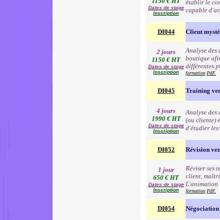
1150 € HT
établir le co
Dates de stage
capable d'ar
Inscription
DI044
Client myst
Analyse des 
2 jours
boutique afin
1150 € HT
différentes p
Dates de stage
Inscription
formation
PdF.
DI045
Training ve
4 jours
Analyse des d
1990 € HT
(ou cliente) 
Dates de stage
d'étudier le
Inscription
DI052
Révision ve
Réviser ses t
1 jour
client, maîtr
650 € HT
L'animation 
Dates de stage
Inscription
formation
PdF.
DI054
Négociation