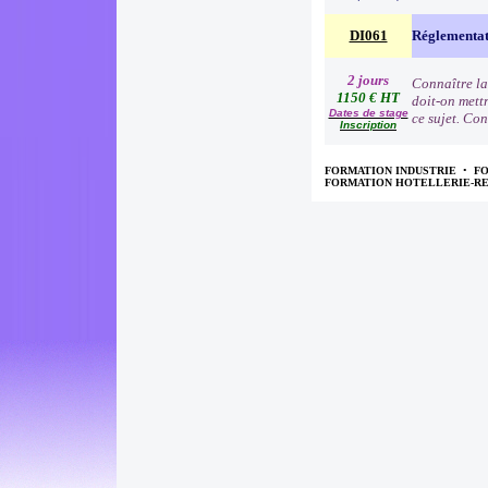
DI061
Réglementat
2 jours
Connaître la
1150 € HT
doit-on mettr
Dates de stage
ce sujet. Con
Inscription
FORMATION INDUSTRIE
•
F
FORMATION HOTELLERIE-R