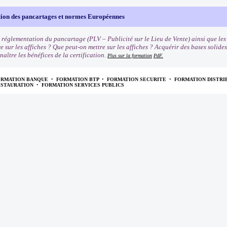
ion des pancartages et normes Européennes
 réglementation du pancartage (PLV – Publicité sur le Lieu de Vente) ainsi que le
e sur les affiches ? Que peut-on mettre sur les affiches ? Acquérir des bases solide
naître les bénéfices de la certification.
Plus sur la formation
PdF.
ORMATION BANQUE
•
FORMATION BTP
•
FORMATION SECURITE
•
FORMATION DISTRI
ESTAURATION
•
FORMATION SERVICES PUBLICS