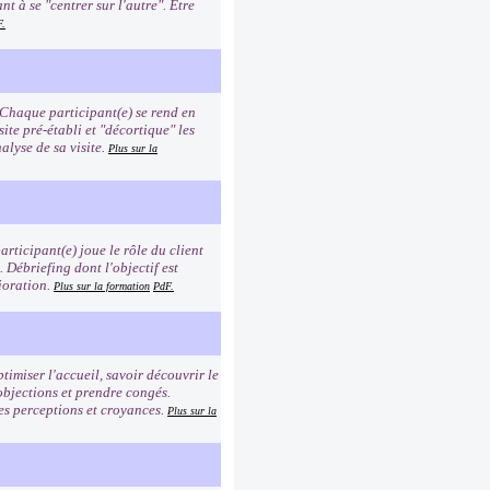
t à se "centrer sur l'autre". Etre
F.
 Chaque participant(e) se rend en
site pré-établi et "décortique" les
alyse de sa visite.
Plus sur la
rticipant(e) joue le rôle du client
n. Débriefing dont l'objectif est
ioration.
Plus sur la formation
PdF.
timiser l'accueil, savoir découvrir le
 objections et prendre congés.
es perceptions et croyances.
Plus sur la