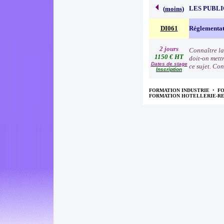
LES PUBLI
(
moins
)
DI061
Réglementat
2 jours
Connaître la
1150 € HT
doit-on mettr
Dates de stage
ce sujet. Con
Inscription
FORMATION INDUSTRIE
•
F
FORMATION HOTELLERIE-R