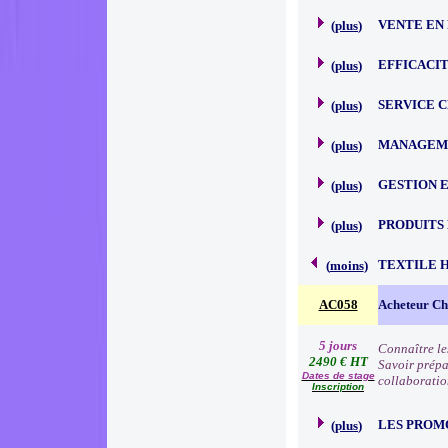
VENTE EN
(
plus
)
EFFICACI
(
plus
)
SERVICE 
(
plus
)
MANAGEME
(
plus
)
GESTION 
(
plus
)
PRODUITS
(
plus
)
TEXTILE 
(
moins
)
AC058
Acheteur Che
5 jours
Connaître le
2490 € HT
Savoir prépa
Dates de stage
collaboratio
Inscription
LES PROM
(
plus
)