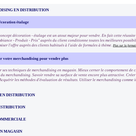
ISING EN DISTRIBUTION
écoration étalage
oncept décoration - étalage est un atout majeur pour vendre. En fait cette réussite q
biance - Produit - Prix" auprès du client conditionne toutes les meilleures possibi
iser l'offre auprès des clients habitués à l'aide de formules à thème.
Plus sur la format
er votre merchandising pour vendre plus
r ses techniques de merchandising en magasin. Mieux cerner le comportement de cha
s du merchandising. Savoir rendre sa surface de vente encore plus attractive. Crée
Acquérir les méthodes d'évaluation de résultats. Utiliser le merchandising comme 
EN DISTRIBUTION
ISTRIBUTION
OMMERCIALE
EN MAGASIN