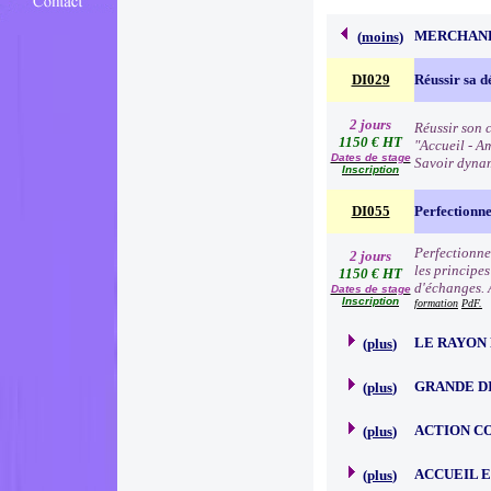
MERCHAND
(
moins
)
DI029
Réussir sa d
2 jours
Réussir son c
1150 € HT
"Accueil - Am
Dates de stage
Savoir dynam
Inscription
DI055
Perfectionn
Perfectionne
2 jours
les principe
1150 € HT
d'échanges. 
Dates de stage
Inscription
formation
PdF.
LE RAYON 
(
plus
)
GRANDE D
(
plus
)
ACTION C
(
plus
)
ACCUEIL 
(
plus
)